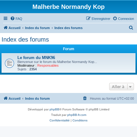
Malherbe Normandy Kop
FAQ
S’enregistrer
Connexion
R
Accueil
Index du forum
Index des forums
e
Index des forums
c
Forum
h
e
Le forum du MNK96
Bienvenue sur le forum du Malherbe Normandy Kop...
r
Modérateur :
Responsables
Sujets :
2354
c
h
Aller à
e
r
Accueil
Index du forum
Heures au format
UTC+02:00
Développé par
phpBB
® Forum Software © phpBB Limited
Traduit par
phpBB-fr.com
Confidentialité
|
Conditions