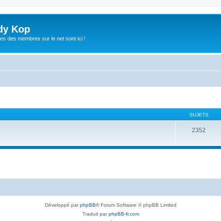
dy Kop
es des membres sur le net sont ici !
SUJETS
2352
Développé par
phpBB
® Forum Software © phpBB Limited
Traduit par
phpBB-fr.com