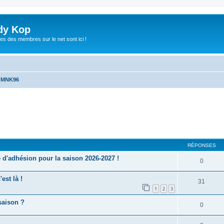
dy Kop
es des membres sur le net sont ici !
u MNK96
cher
cherche avancée
RÉPONSES
'adhésion pour la saison 2026-2027 !
0
est là !
31
1
2
3
saison ?
0