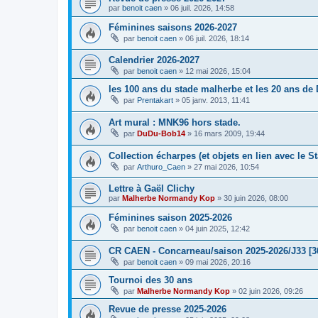
par
benoit caen
»
06 juil. 2026, 14:58
Féminines saisons 2026-2027
par
benoit caen
»
06 juil. 2026, 18:14
Calendrier 2026-2027
par
benoit caen
»
12 mai 2026, 15:04
les 100 ans du stade malherbe et les 20 ans de
par
Prentakart
»
05 janv. 2013, 11:41
Art mural : MNK96 hors stade.
par
DuDu-Bob14
»
16 mars 2009, 19:44
Collection écharpes (et objets en lien avec le S
par
Arthuro_Caen
»
27 mai 2026, 10:54
Lettre à Gaël Clichy
par
Malherbe Normandy Kop
»
30 juin 2026, 08:00
Féminines saison 2025-2026
par
benoit caen
»
04 juin 2025, 12:42
CR CAEN - Concarneau/saison 2025-2026/J33 [3
par
benoit caen
»
09 mai 2026, 20:16
Tournoi des 30 ans
par
Malherbe Normandy Kop
»
02 juin 2026, 09:26
Revue de presse 2025-2026