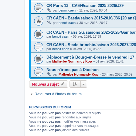
CR Paris 13 - CAEN/saison 2025-2026/J29
par
benoit caen
»
11 avr. 2026, 08:54
CR CAEN - Bastia/saison 2015-2016/J36 [20 ans]
par
benoit caen
»
30 avr. 2016, 20:17
CR CAEN - Paris SG/saisons 2025-2026/Gambarde
par
benoit caen
»
05 avr. 2026, 17:39
CR CAEN - Stade briochin/saison 2026-2027/J28
par
benoit caen
»
04 avr. 2026, 08:32
Déplacement à Bourg-en-Bresse le vendredi 17 a
par
Malherbe Normandy Kop
»
01 avr. 2026, 11:41
Nous n'irons pas à Diochon
par
Malherbe Normandy Kop
»
23 mars 2026, 20:59
Nouveau sujet
Retourner à l’index du forum
PERMISSIONS DU FORUM
Vous
ne pouvez pas
poster de nouveaux sujets
Vous
ne pouvez pas
répondre aux sujets
Vous
ne pouvez pas
modifier vos messages
Vous
ne pouvez pas
supprimer vos messages
Vous
ne pouvez pas
joindre des fichiers