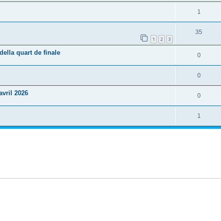
1
35
1
2
3
lla quart de finale
0
0
vril 2026
0
1