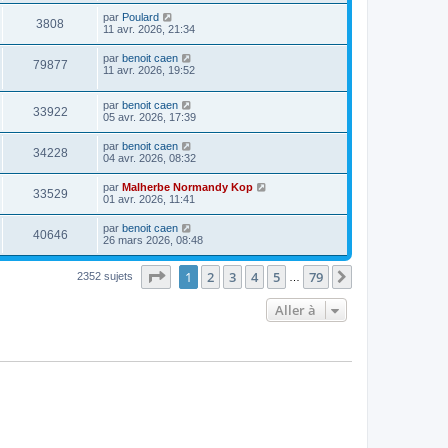
par
Poulard
3808
11 avr. 2026, 21:34
par
benoit caen
79877
11 avr. 2026, 19:52
par
benoit caen
33922
05 avr. 2026, 17:39
par
benoit caen
34228
04 avr. 2026, 08:32
par
Malherbe Normandy Kop
33529
01 avr. 2026, 11:41
par
benoit caen
40646
26 mars 2026, 08:48
Page
1
sur
79
1
2
3
4
5
79
Suivante
2352 sujets
…
Aller à