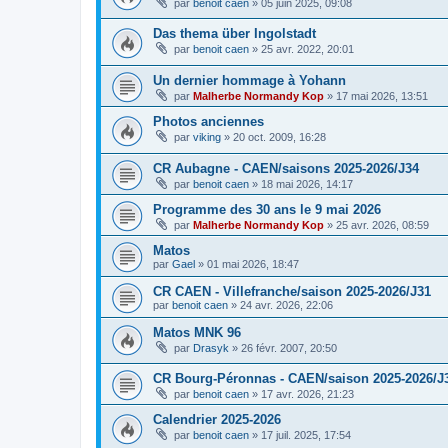
par
benoit caen
»
05 juin 2025, 09:08
Das thema über Ingolstadt
par
benoit caen
»
25 avr. 2022, 20:01
Un dernier hommage à Yohann
par
Malherbe Normandy Kop
»
17 mai 2026, 13:51
Photos anciennes
par
viking
»
20 oct. 2009, 16:28
CR Aubagne - CAEN/saisons 2025-2026/J34
par
benoit caen
»
18 mai 2026, 14:17
Programme des 30 ans le 9 mai 2026
par
Malherbe Normandy Kop
»
25 avr. 2026, 08:59
Matos
par
Gael
»
01 mai 2026, 18:47
CR CAEN - Villefranche/saison 2025-2026/J31
par
benoit caen
»
24 avr. 2026, 22:06
Matos MNK 96
par
Drasyk
»
26 févr. 2007, 20:50
CR Bourg-Péronnas - CAEN/saison 2025-2026/J
par
benoit caen
»
17 avr. 2026, 21:23
Calendrier 2025-2026
par
benoit caen
»
17 juil. 2025, 17:54