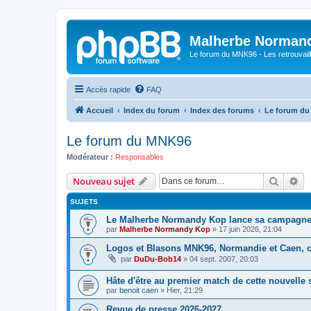
Malherbe Norman
Le forum du MNK96 - Les retrouvaill
Accès rapide
FAQ
Accueil
Index du forum
Index des forums
Le forum d
Le forum du MNK96
Modérateur :
Responsables
Recher
Re
Nouveau sujet
SUJETS
Le Malherbe Normandy Kop lance sa campagne d
par
Malherbe Normandy Kop
»
17 juin 2026, 21:04
Logos et Blasons MNK96, Normandie et Caen, c'
par
DuDu-Bob14
»
04 sept. 2007, 20:03
Hâte d'être au premier match de cette nouvelle 
par
benoit caen
»
Hier, 21:29
Revue de presse 2026-2027