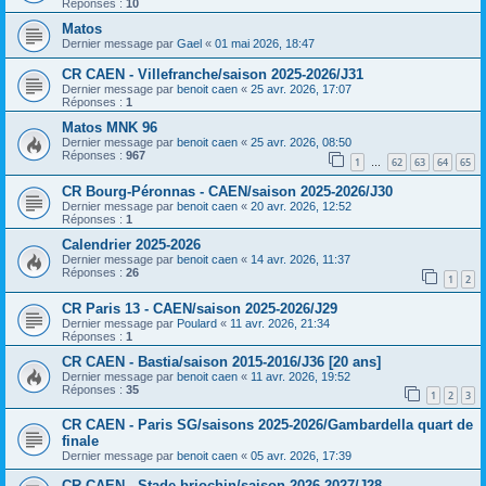
Réponses :
10
Matos
Dernier message par
Gael
«
01 mai 2026, 18:47
CR CAEN - Villefranche/saison 2025-2026/J31
Dernier message par
benoit caen
«
25 avr. 2026, 17:07
Réponses :
1
Matos MNK 96
Dernier message par
benoit caen
«
25 avr. 2026, 08:50
Réponses :
967
1
62
63
64
65
…
CR Bourg-Péronnas - CAEN/saison 2025-2026/J30
Dernier message par
benoit caen
«
20 avr. 2026, 12:52
Réponses :
1
Calendrier 2025-2026
Dernier message par
benoit caen
«
14 avr. 2026, 11:37
Réponses :
26
1
2
CR Paris 13 - CAEN/saison 2025-2026/J29
Dernier message par
Poulard
«
11 avr. 2026, 21:34
Réponses :
1
CR CAEN - Bastia/saison 2015-2016/J36 [20 ans]
Dernier message par
benoit caen
«
11 avr. 2026, 19:52
Réponses :
35
1
2
3
CR CAEN - Paris SG/saisons 2025-2026/Gambardella quart de
finale
Dernier message par
benoit caen
«
05 avr. 2026, 17:39
CR CAEN - Stade briochin/saison 2026-2027/J28