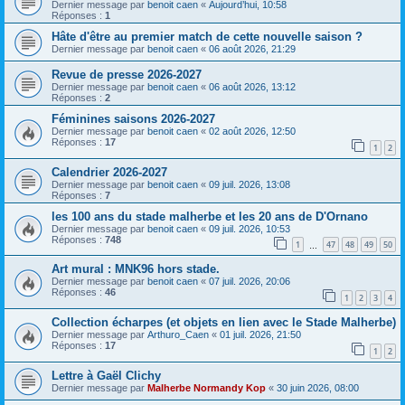
Dernier message par
benoit caen
«
Aujourd’hui, 10:58
Réponses :
1
Hâte d'être au premier match de cette nouvelle saison ?
Dernier message par
benoit caen
«
06 août 2026, 21:29
Revue de presse 2026-2027
Dernier message par
benoit caen
«
06 août 2026, 13:12
Réponses :
2
Féminines saisons 2026-2027
Dernier message par
benoit caen
«
02 août 2026, 12:50
Réponses :
17
1
2
Calendrier 2026-2027
Dernier message par
benoit caen
«
09 juil. 2026, 13:08
Réponses :
7
les 100 ans du stade malherbe et les 20 ans de D'Ornano
Dernier message par
benoit caen
«
09 juil. 2026, 10:53
Réponses :
748
1
47
48
49
50
…
Art mural : MNK96 hors stade.
Dernier message par
benoit caen
«
07 juil. 2026, 20:06
Réponses :
46
1
2
3
4
Collection écharpes (et objets en lien avec le Stade Malherbe)
Dernier message par
Arthuro_Caen
«
01 juil. 2026, 21:50
Réponses :
17
1
2
Lettre à Gaël Clichy
Dernier message par
Malherbe Normandy Kop
«
30 juin 2026, 08:00