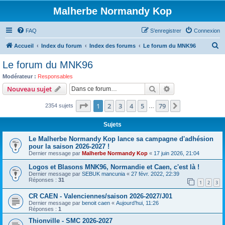
Malherbe Normandy Kop
FAQ
S’enregistrer
Connexion
R
Accueil
Index du forum
Index des forums
Le forum du MNK96
e
Le forum du MNK96
c
Modérateur :
Responsables
h
Rechercher
Recherche avanc
Nouveau sujet
e
Page
1
sur
79
1
2
3
4
5
79
Suivante
2354 sujets
r
…
c
Sujets
h
Le Malherbe Normandy Kop lance sa campagne d'adhésion
e
pour la saison 2026-2027 !
Dernier message par
Malherbe Normandy Kop
«
17 juin 2026, 21:04
r
Logos et Blasons MNK96, Normandie et Caen, c'est là !
Dernier message par
SEBUK mancunia
«
27 févr. 2022, 22:39
Réponses :
31
1
2
3
CR CAEN - Valenciennes/saison 2026-2027/J01
Dernier message par
benoit caen
«
Aujourd’hui, 11:26
Réponses :
1
Thionville - SMC 2026-2027