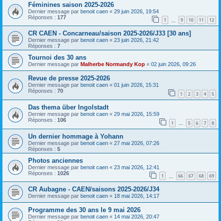
Féminines saison 2025-2026
Dernier message par
benoit caen
«
29 juin 2026, 19:54
Réponses :
177
1
9
10
11
12
…
CR CAEN - Concarneau/saison 2025-2026/J33 [30 ans]
Dernier message par
benoit caen
«
23 juin 2026, 21:42
Réponses :
7
Tournoi des 30 ans
Dernier message par
Malherbe Normandy Kop
«
02 juin 2026, 09:26
Revue de presse 2025-2026
Dernier message par
benoit caen
«
01 juin 2026, 15:31
Réponses :
70
1
2
3
4
5
Das thema über Ingolstadt
Dernier message par
benoit caen
«
29 mai 2026, 15:59
Réponses :
106
1
5
6
7
8
…
Un dernier hommage à Yohann
Dernier message par
benoit caen
«
27 mai 2026, 07:26
Réponses :
5
Photos anciennes
Dernier message par
benoit caen
«
23 mai 2026, 12:41
Réponses :
1026
1
66
67
68
69
…
CR Aubagne - CAEN/saisons 2025-2026/J34
Dernier message par
benoit caen
«
18 mai 2026, 14:17
Programme des 30 ans le 9 mai 2026
Dernier message par
benoit caen
«
14 mai 2026, 20:47