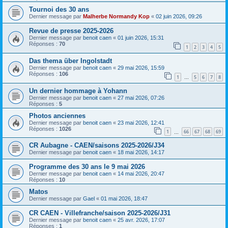
Tournoi des 30 ans
Dernier message par
Malherbe Normandy Kop
«
02 juin 2026, 09:26
Revue de presse 2025-2026
Dernier message par
benoit caen
«
01 juin 2026, 15:31
Réponses :
70
1
2
3
4
5
Das thema über Ingolstadt
Dernier message par
benoit caen
«
29 mai 2026, 15:59
Réponses :
106
1
5
6
7
8
…
Un dernier hommage à Yohann
Dernier message par
benoit caen
«
27 mai 2026, 07:26
Réponses :
5
Photos anciennes
Dernier message par
benoit caen
«
23 mai 2026, 12:41
Réponses :
1026
1
66
67
68
69
…
CR Aubagne - CAEN/saisons 2025-2026/J34
Dernier message par
benoit caen
«
18 mai 2026, 14:17
Programme des 30 ans le 9 mai 2026
Dernier message par
benoit caen
«
14 mai 2026, 20:47
Réponses :
10
Matos
Dernier message par
Gael
«
01 mai 2026, 18:47
CR CAEN - Villefranche/saison 2025-2026/J31
Dernier message par
benoit caen
«
25 avr. 2026, 17:07
Réponses :
1