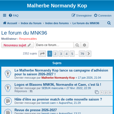
Malherbe Normandy Kop
FAQ
S’enregistrer
Connexion
R
Accueil
Index du forum
Index des forums
Le forum du MNK96
e
Le forum du MNK96
c
Modérateur :
Responsables
h
Rechercher
Recherche avanc
Nouveau sujet
e
Page
1
sur
79
1
2
3
4
5
79
Suivante
2352 sujets
r
…
c
Sujets
h
Le Malherbe Normandy Kop lance sa campagne d'adhésion
e
pour la saison 2026-2027 !
Dernier message par
Malherbe Normandy Kop
«
17 juin 2026, 21:04
r
Logos et Blasons MNK96, Normandie et Caen, c'est là !
Dernier message par
SEBUK mancunia
«
27 févr. 2022, 22:39
Réponses :
31
1
2
3
Hâte d'être au premier match de cette nouvelle saison ?
Dernier message par
benoit caen
«
Aujourd’hui, 21:29
Revue de presse 2026-2027
Dernier message par
benoit caen
«
Aujourd’hui, 13:12