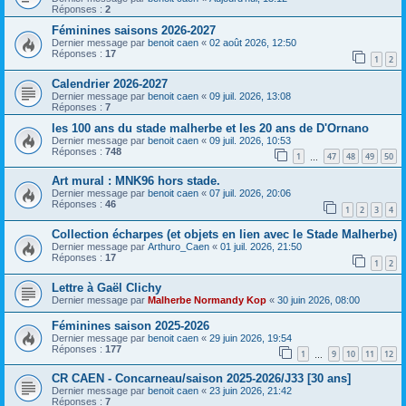
Réponses :
2
Féminines saisons 2026-2027
Dernier message par
benoit caen
«
02 août 2026, 12:50
Réponses :
17
1
2
Calendrier 2026-2027
Dernier message par
benoit caen
«
09 juil. 2026, 13:08
Réponses :
7
les 100 ans du stade malherbe et les 20 ans de D'Ornano
Dernier message par
benoit caen
«
09 juil. 2026, 10:53
Réponses :
748
1
47
48
49
50
…
Art mural : MNK96 hors stade.
Dernier message par
benoit caen
«
07 juil. 2026, 20:06
Réponses :
46
1
2
3
4
Collection écharpes (et objets en lien avec le Stade Malherbe)
Dernier message par
Arthuro_Caen
«
01 juil. 2026, 21:50
Réponses :
17
1
2
Lettre à Gaël Clichy
Dernier message par
Malherbe Normandy Kop
«
30 juin 2026, 08:00
Féminines saison 2025-2026
Dernier message par
benoit caen
«
29 juin 2026, 19:54
Réponses :
177
1
9
10
11
12
…
CR CAEN - Concarneau/saison 2025-2026/J33 [30 ans]
Dernier message par
benoit caen
«
23 juin 2026, 21:42
Réponses :
7