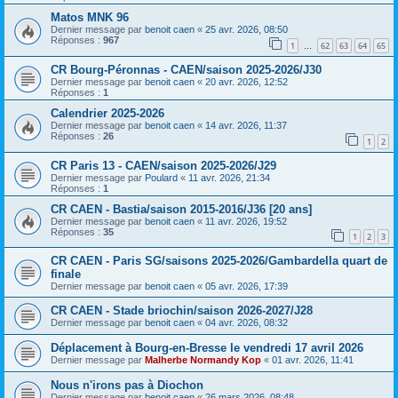
Matos MNK 96
Dernier message par
benoit caen
«
25 avr. 2026, 08:50
Réponses :
967
1
62
63
64
65
…
CR Bourg-Péronnas - CAEN/saison 2025-2026/J30
Dernier message par
benoit caen
«
20 avr. 2026, 12:52
Réponses :
1
Calendrier 2025-2026
Dernier message par
benoit caen
«
14 avr. 2026, 11:37
Réponses :
26
1
2
CR Paris 13 - CAEN/saison 2025-2026/J29
Dernier message par
Poulard
«
11 avr. 2026, 21:34
Réponses :
1
CR CAEN - Bastia/saison 2015-2016/J36 [20 ans]
Dernier message par
benoit caen
«
11 avr. 2026, 19:52
Réponses :
35
1
2
3
CR CAEN - Paris SG/saisons 2025-2026/Gambardella quart de
finale
Dernier message par
benoit caen
«
05 avr. 2026, 17:39
CR CAEN - Stade briochin/saison 2026-2027/J28
Dernier message par
benoit caen
«
04 avr. 2026, 08:32
Déplacement à Bourg-en-Bresse le vendredi 17 avril 2026
Dernier message par
Malherbe Normandy Kop
«
01 avr. 2026, 11:41
Nous n'irons pas à Diochon
Dernier message par
benoit caen
«
26 mars 2026, 08:48