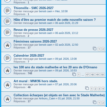
Réponses :
1
Thionville - SMC 2026-2027
Dernier message par
benoit caen
«
Hier, 10:58
Réponses :
1
Hâte d'être au premier match de cette nouvelle saison ?
Dernier message par
benoit caen
«
06 août 2026, 21:29
Revue de presse 2026-2027
Dernier message par
benoit caen
«
06 août 2026, 13:12
Réponses :
2
Féminines saisons 2026-2027
Dernier message par
benoit caen
«
02 août 2026, 12:50
Réponses :
17
1
2
Calendrier 2026-2027
Dernier message par
benoit caen
«
09 juil. 2026, 13:08
Réponses :
7
les 100 ans du stade malherbe et les 20 ans de D'Ornano
Dernier message par
benoit caen
«
09 juil. 2026, 10:53
Réponses :
748
1
47
48
49
50
…
Art mural : MNK96 hors stade.
Dernier message par
benoit caen
«
07 juil. 2026, 20:06
Réponses :
46
1
2
3
4
Collection écharpes (et objets en lien avec le Stade Malherbe)
Dernier message par
Arthuro_Caen
«
01 juil. 2026, 21:50
Réponses :
17
1
2