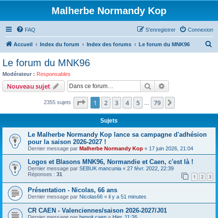
Malherbe Normandy Kop
FAQ
S’enregistrer
Connexion
R
Accueil
Index du forum
Index des forums
Le forum du MNK96
e
Le forum du MNK96
c
Modérateur :
Responsables
h
Rechercher
Recherche avanc
Nouveau sujet
e
Page
1
sur
79
1
2
3
4
5
79
Suivante
2355 sujets
r
…
c
Sujets
h
Le Malherbe Normandy Kop lance sa campagne d'adhésion
e
pour la saison 2026-2027 !
Dernier message par
Malherbe Normandy Kop
«
17 juin 2026, 21:04
r
Logos et Blasons MNK96, Normandie et Caen, c'est là !
Dernier message par
SEBUK mancunia
«
27 févr. 2022, 22:39
Réponses :
31
1
2
3
Présentation - Nicolas, 66 ans
Dernier message par
Nicolas66
«
il y a 51 minutes
CR CAEN - Valenciennes/saison 2026-2027/J01
Dernier message par
benoit caen
«
Hier, 11:26