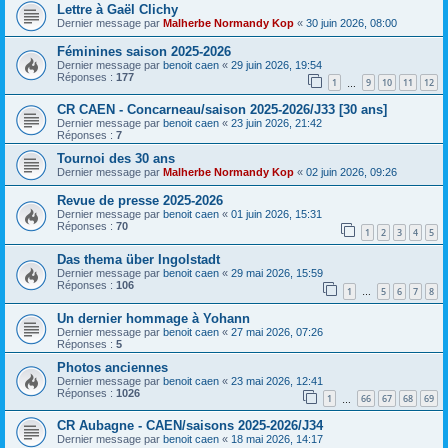
Lettre à Gaël Clichy
Dernier message par
Malherbe Normandy Kop
«
30 juin 2026, 08:00
Féminines saison 2025-2026
Dernier message par
benoit caen
«
29 juin 2026, 19:54
Réponses :
177
1
9
10
11
12
…
CR CAEN - Concarneau/saison 2025-2026/J33 [30 ans]
Dernier message par
benoit caen
«
23 juin 2026, 21:42
Réponses :
7
Tournoi des 30 ans
Dernier message par
Malherbe Normandy Kop
«
02 juin 2026, 09:26
Revue de presse 2025-2026
Dernier message par
benoit caen
«
01 juin 2026, 15:31
Réponses :
70
1
2
3
4
5
Das thema über Ingolstadt
Dernier message par
benoit caen
«
29 mai 2026, 15:59
Réponses :
106
1
5
6
7
8
…
Un dernier hommage à Yohann
Dernier message par
benoit caen
«
27 mai 2026, 07:26
Réponses :
5
Photos anciennes
Dernier message par
benoit caen
«
23 mai 2026, 12:41
Réponses :
1026
1
66
67
68
69
…
CR Aubagne - CAEN/saisons 2025-2026/J34
Dernier message par
benoit caen
«
18 mai 2026, 14:17