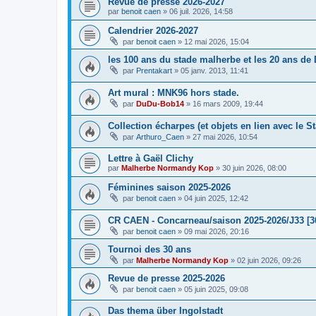
Revue de presse 2026-2027
par
benoit caen
»
06 juil. 2026, 14:58
Calendrier 2026-2027
par
benoit caen
»
12 mai 2026, 15:04
les 100 ans du stade malherbe et les 20 ans de
par
Prentakart
»
05 janv. 2013, 11:41
Art mural : MNK96 hors stade.
par
DuDu-Bob14
»
16 mars 2009, 19:44
Collection écharpes (et objets en lien avec le S
par
Arthuro_Caen
»
27 mai 2026, 10:54
Lettre à Gaël Clichy
par
Malherbe Normandy Kop
»
30 juin 2026, 08:00
Féminines saison 2025-2026
par
benoit caen
»
04 juin 2025, 12:42
CR CAEN - Concarneau/saison 2025-2026/J33 [3
par
benoit caen
»
09 mai 2026, 20:16
Tournoi des 30 ans
par
Malherbe Normandy Kop
»
02 juin 2026, 09:26
Revue de presse 2025-2026
par
benoit caen
»
05 juin 2025, 09:08
Das thema über Ingolstadt