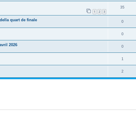
35
1
2
3
lla quart de finale
0
0
vril 2026
0
1
2