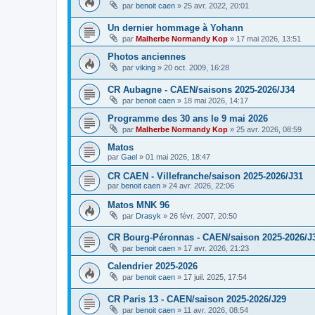
par
benoit caen
»
25 avr. 2022, 20:01
Un dernier hommage à Yohann
par
Malherbe Normandy Kop
»
17 mai 2026, 13:51
Photos anciennes
par
viking
»
20 oct. 2009, 16:28
CR Aubagne - CAEN/saisons 2025-2026/J34
par
benoit caen
»
18 mai 2026, 14:17
Programme des 30 ans le 9 mai 2026
par
Malherbe Normandy Kop
»
25 avr. 2026, 08:59
Matos
par
Gael
»
01 mai 2026, 18:47
CR CAEN - Villefranche/saison 2025-2026/J31
par
benoit caen
»
24 avr. 2026, 22:06
Matos MNK 96
par
Drasyk
»
26 févr. 2007, 20:50
CR Bourg-Péronnas - CAEN/saison 2025-2026/J
par
benoit caen
»
17 avr. 2026, 21:23
Calendrier 2025-2026
par
benoit caen
»
17 juil. 2025, 17:54
CR Paris 13 - CAEN/saison 2025-2026/J29
par
benoit caen
»
11 avr. 2026, 08:54