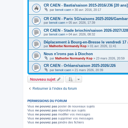
CR CAEN - Bastia/saison 2015-2016/J36 [20 ans]
par
benoit caen
»
30 avr. 2016, 20:17
CR CAEN - Paris SG/saisons 2025-2026/Gambarde
par
benoit caen
»
05 avr. 2026, 17:39
CR CAEN - Stade briochin/saison 2026-2027/J28
par
benoit caen
»
04 avr. 2026, 08:32
Déplacement à Bourg-en-Bresse le vendredi 17 a
par
Malherbe Normandy Kop
»
01 avr. 2026, 11:41
Nous n'irons pas à Diochon
par
Malherbe Normandy Kop
»
23 mars 2026, 20:59
CR CAEN - Orléans/saison 2025-2026/J26
par
benoit caen
»
21 mars 2026, 20:39
Nouveau sujet
Retourner à l’index du forum
PERMISSIONS DU FORUM
Vous
ne pouvez pas
poster de nouveaux sujets
Vous
ne pouvez pas
répondre aux sujets
Vous
ne pouvez pas
modifier vos messages
Vous
ne pouvez pas
supprimer vos messages
Vous
ne pouvez pas
joindre des fichiers