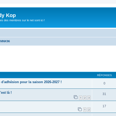
dy Kop
es des membres sur le net sont ici !
u MNK96
cher
cherche avancée
RÉPONSES
'adhésion pour la saison 2026-2027 !
0
est là !
31
1
2
3
17
1
2