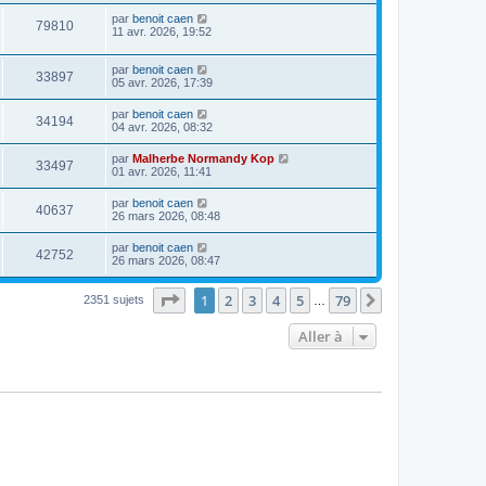
par
benoit caen
79810
11 avr. 2026, 19:52
par
benoit caen
33897
05 avr. 2026, 17:39
par
benoit caen
34194
04 avr. 2026, 08:32
par
Malherbe Normandy Kop
33497
01 avr. 2026, 11:41
par
benoit caen
40637
26 mars 2026, 08:48
par
benoit caen
42752
26 mars 2026, 08:47
Page
1
sur
79
1
2
3
4
5
79
Suivante
2351 sujets
…
Aller à