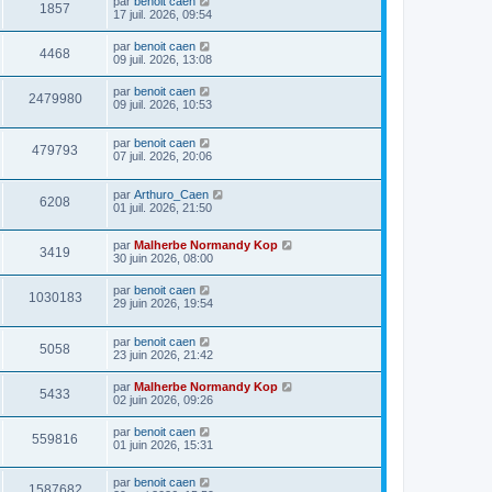
par
benoit caen
1857
17 juil. 2026, 09:54
par
benoit caen
4468
09 juil. 2026, 13:08
par
benoit caen
2479980
09 juil. 2026, 10:53
par
benoit caen
479793
07 juil. 2026, 20:06
par
Arthuro_Caen
6208
01 juil. 2026, 21:50
par
Malherbe Normandy Kop
3419
30 juin 2026, 08:00
par
benoit caen
1030183
29 juin 2026, 19:54
par
benoit caen
5058
23 juin 2026, 21:42
par
Malherbe Normandy Kop
5433
02 juin 2026, 09:26
par
benoit caen
559816
01 juin 2026, 15:31
par
benoit caen
1587682