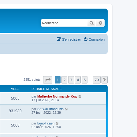
Rechercher
Recherche avancé
S’enregistrer
Connexion
Page
1
sur
79
1
2
3
4
5
79
Suivante
2351 sujets
…
VUES
DERNIER MESSAGE
par
Malherbe Normandy Kop
5005
17 juin 2026, 21:04
par
SEBUK mancunia
931989
27 févr. 2022, 22:39
par
benoit caen
5068
02 août 2026, 12:50