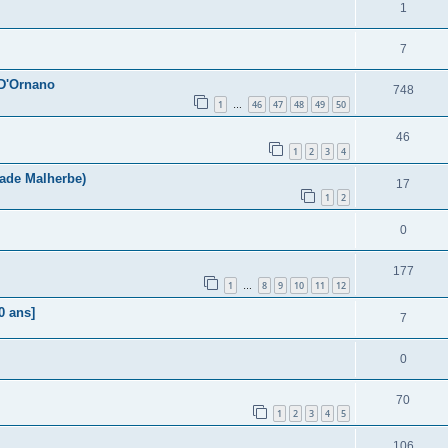
1
7
 D'Ornano
748
1
46
47
48
49
50
…
46
1
2
3
4
tade Malherbe)
17
1
2
0
177
1
8
9
10
11
12
…
0 ans]
7
0
70
1
2
3
4
5
106