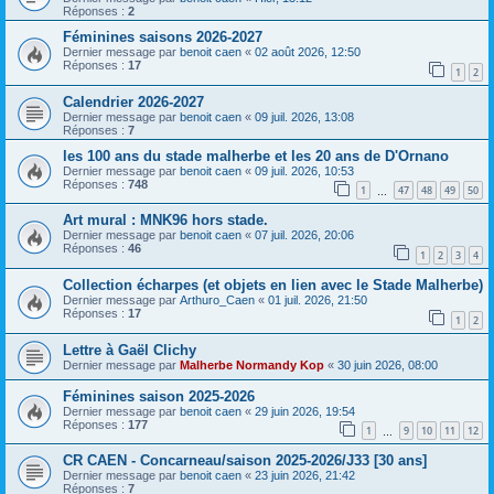
Réponses :
2
Féminines saisons 2026-2027
Dernier message par
benoit caen
«
02 août 2026, 12:50
Réponses :
17
1
2
Calendrier 2026-2027
Dernier message par
benoit caen
«
09 juil. 2026, 13:08
Réponses :
7
les 100 ans du stade malherbe et les 20 ans de D'Ornano
Dernier message par
benoit caen
«
09 juil. 2026, 10:53
Réponses :
748
1
47
48
49
50
…
Art mural : MNK96 hors stade.
Dernier message par
benoit caen
«
07 juil. 2026, 20:06
Réponses :
46
1
2
3
4
Collection écharpes (et objets en lien avec le Stade Malherbe)
Dernier message par
Arthuro_Caen
«
01 juil. 2026, 21:50
Réponses :
17
1
2
Lettre à Gaël Clichy
Dernier message par
Malherbe Normandy Kop
«
30 juin 2026, 08:00
Féminines saison 2025-2026
Dernier message par
benoit caen
«
29 juin 2026, 19:54
Réponses :
177
1
9
10
11
12
…
CR CAEN - Concarneau/saison 2025-2026/J33 [30 ans]
Dernier message par
benoit caen
«
23 juin 2026, 21:42
Réponses :
7