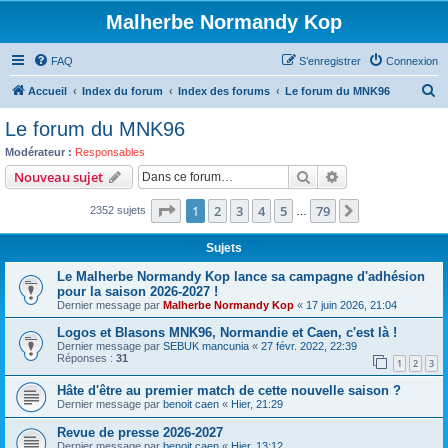
Malherbe Normandy Kop
FAQ
S’enregistrer
Connexion
R
Accueil
Index du forum
Index des forums
Le forum du MNK96
e
Le forum du MNK96
c
Modérateur :
Responsables
h
Rechercher
Recherche avanc
Nouveau sujet
e
Page
1
sur
79
1
2
3
4
5
79
Suivante
2352 sujets
r
…
c
Sujets
h
Le Malherbe Normandy Kop lance sa campagne d'adhésion
e
pour la saison 2026-2027 !
Dernier message par
Malherbe Normandy Kop
«
17 juin 2026, 21:04
r
Logos et Blasons MNK96, Normandie et Caen, c'est là !
Dernier message par
SEBUK mancunia
«
27 févr. 2022, 22:39
Réponses :
31
1
2
3
Hâte d'être au premier match de cette nouvelle saison ?
Dernier message par
benoit caen
«
Hier, 21:29
Revue de presse 2026-2027
Dernier message par
benoit caen
«
Hier, 13:12