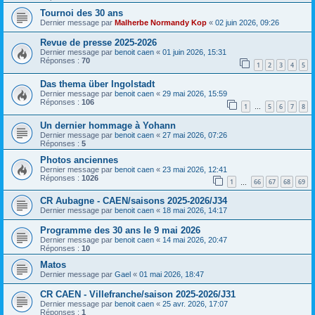
Tournoi des 30 ans
Dernier message par
Malherbe Normandy Kop
«
02 juin 2026, 09:26
Revue de presse 2025-2026
Dernier message par
benoit caen
«
01 juin 2026, 15:31
Réponses :
70
1
2
3
4
5
Das thema über Ingolstadt
Dernier message par
benoit caen
«
29 mai 2026, 15:59
Réponses :
106
1
5
6
7
8
…
Un dernier hommage à Yohann
Dernier message par
benoit caen
«
27 mai 2026, 07:26
Réponses :
5
Photos anciennes
Dernier message par
benoit caen
«
23 mai 2026, 12:41
Réponses :
1026
1
66
67
68
69
…
CR Aubagne - CAEN/saisons 2025-2026/J34
Dernier message par
benoit caen
«
18 mai 2026, 14:17
Programme des 30 ans le 9 mai 2026
Dernier message par
benoit caen
«
14 mai 2026, 20:47
Réponses :
10
Matos
Dernier message par
Gael
«
01 mai 2026, 18:47
CR CAEN - Villefranche/saison 2025-2026/J31
Dernier message par
benoit caen
«
25 avr. 2026, 17:07
Réponses :
1