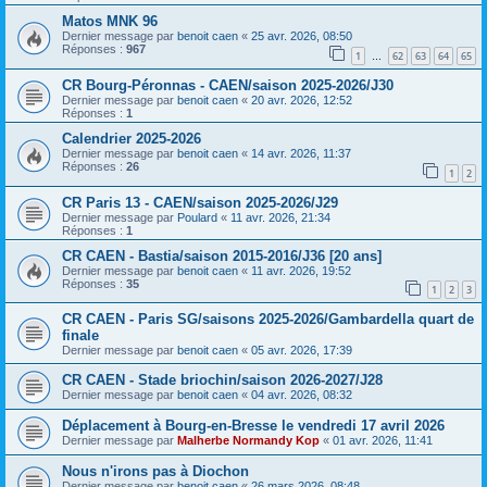
Matos MNK 96
Dernier message par
benoit caen
«
25 avr. 2026, 08:50
Réponses :
967
1
62
63
64
65
…
CR Bourg-Péronnas - CAEN/saison 2025-2026/J30
Dernier message par
benoit caen
«
20 avr. 2026, 12:52
Réponses :
1
Calendrier 2025-2026
Dernier message par
benoit caen
«
14 avr. 2026, 11:37
Réponses :
26
1
2
CR Paris 13 - CAEN/saison 2025-2026/J29
Dernier message par
Poulard
«
11 avr. 2026, 21:34
Réponses :
1
CR CAEN - Bastia/saison 2015-2016/J36 [20 ans]
Dernier message par
benoit caen
«
11 avr. 2026, 19:52
Réponses :
35
1
2
3
CR CAEN - Paris SG/saisons 2025-2026/Gambardella quart de
finale
Dernier message par
benoit caen
«
05 avr. 2026, 17:39
CR CAEN - Stade briochin/saison 2026-2027/J28
Dernier message par
benoit caen
«
04 avr. 2026, 08:32
Déplacement à Bourg-en-Bresse le vendredi 17 avril 2026
Dernier message par
Malherbe Normandy Kop
«
01 avr. 2026, 11:41
Nous n'irons pas à Diochon
Dernier message par
benoit caen
«
26 mars 2026, 08:48