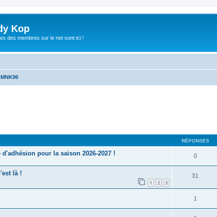
dy Kop
es des membres sur le net sont ici !
u MNK96
cher
cherche avancée
RÉPONSES
'adhésion pour la saison 2026-2027 !
0
est là !
31
1
2
3
1