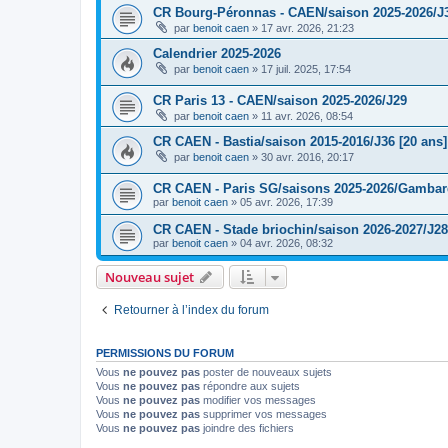
CR Bourg-Péronnas - CAEN/saison 2025-2026/J
par
benoit caen
»
17 avr. 2026, 21:23
Calendrier 2025-2026
par
benoit caen
»
17 juil. 2025, 17:54
CR Paris 13 - CAEN/saison 2025-2026/J29
par
benoit caen
»
11 avr. 2026, 08:54
CR CAEN - Bastia/saison 2015-2016/J36 [20 ans]
par
benoit caen
»
30 avr. 2016, 20:17
CR CAEN - Paris SG/saisons 2025-2026/Gambarde
par
benoit caen
»
05 avr. 2026, 17:39
CR CAEN - Stade briochin/saison 2026-2027/J28
par
benoit caen
»
04 avr. 2026, 08:32
Nouveau sujet
Retourner à l’index du forum
PERMISSIONS DU FORUM
Vous
ne pouvez pas
poster de nouveaux sujets
Vous
ne pouvez pas
répondre aux sujets
Vous
ne pouvez pas
modifier vos messages
Vous
ne pouvez pas
supprimer vos messages
Vous
ne pouvez pas
joindre des fichiers