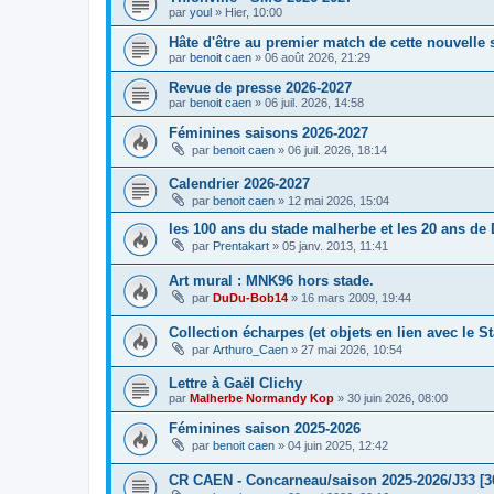
par
youl
»
Hier, 10:00
Hâte d'être au premier match de cette nouvelle 
par
benoit caen
»
06 août 2026, 21:29
Revue de presse 2026-2027
par
benoit caen
»
06 juil. 2026, 14:58
Féminines saisons 2026-2027
par
benoit caen
»
06 juil. 2026, 18:14
Calendrier 2026-2027
par
benoit caen
»
12 mai 2026, 15:04
les 100 ans du stade malherbe et les 20 ans de
par
Prentakart
»
05 janv. 2013, 11:41
Art mural : MNK96 hors stade.
par
DuDu-Bob14
»
16 mars 2009, 19:44
Collection écharpes (et objets en lien avec le S
par
Arthuro_Caen
»
27 mai 2026, 10:54
Lettre à Gaël Clichy
par
Malherbe Normandy Kop
»
30 juin 2026, 08:00
Féminines saison 2025-2026
par
benoit caen
»
04 juin 2025, 12:42
CR CAEN - Concarneau/saison 2025-2026/J33 [3