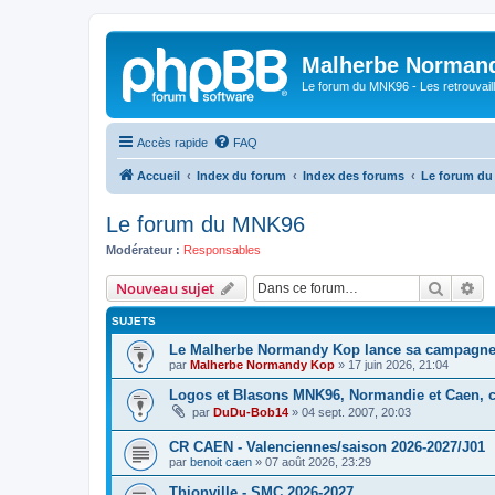
Malherbe Norman
Le forum du MNK96 - Les retrouvaill
Accès rapide
FAQ
Accueil
Index du forum
Index des forums
Le forum d
Le forum du MNK96
Modérateur :
Responsables
Recher
Re
Nouveau sujet
SUJETS
Le Malherbe Normandy Kop lance sa campagne d
par
Malherbe Normandy Kop
»
17 juin 2026, 21:04
Logos et Blasons MNK96, Normandie et Caen, c'
par
DuDu-Bob14
»
04 sept. 2007, 20:03
CR CAEN - Valenciennes/saison 2026-2027/J01
par
benoit caen
»
07 août 2026, 23:29
Thionville - SMC 2026-2027