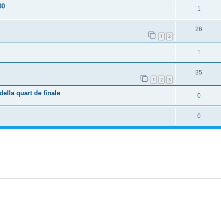
30
1
26
1
2
1
35
1
2
3
lla quart de finale
0
0