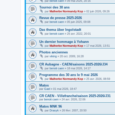
par
benoit caen
»
09 mai 2026, 20:16
Tournoi des 30 ans
par
Malherbe Normandy Kop
»
02 juin 2026, 09:26
Revue de presse 2025-2026
par
benoit caen
»
05 juin 2025, 09:08
Das thema über Ingolstadt
par
benoit caen
»
25 avr. 2022, 20:01
Un dernier hommage à Yohann
par
Malherbe Normandy Kop
»
17 mai 2026, 13:51
Photos anciennes
par
viking
»
20 oct. 2009, 16:28
CR Aubagne - CAEN/saisons 2025-2026/J34
par
benoit caen
»
18 mai 2026, 14:17
Programme des 30 ans le 9 mai 2026
par
Malherbe Normandy Kop
»
25 avr. 2026, 08:59
Matos
par
Gael
»
01 mai 2026, 18:47
CR CAEN - Villefranche/saison 2025-2026/J31
par
benoit caen
»
24 avr. 2026, 22:06
Matos MNK 96
par
Drasyk
»
26 févr. 2007, 20:50