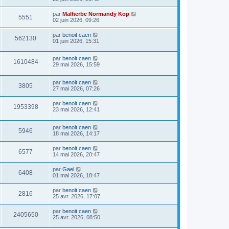
par
Malherbe Normandy Kop
5551
02 juin 2026, 09:26
par
benoit caen
562130
01 juin 2026, 15:31
par
benoit caen
1610484
29 mai 2026, 15:59
par
benoit caen
3805
27 mai 2026, 07:26
par
benoit caen
1953398
23 mai 2026, 12:41
par
benoit caen
5946
18 mai 2026, 14:17
par
benoit caen
6577
14 mai 2026, 20:47
par
Gael
6408
01 mai 2026, 18:47
par
benoit caen
2816
25 avr. 2026, 17:07
par
benoit caen
2405650
25 avr. 2026, 08:50