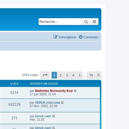
Rechercher
Recherche avancé
S’enregistrer
Connexion
Page
1
sur
79
1
2
3
4
5
79
Suivante
2354 sujets
…
VUES
DERNIER MESSAGE
par
Malherbe Normandy Kop
5274
17 juin 2026, 21:04
par
SEBUK mancunia
932229
27 févr. 2022, 22:39
par
benoit caen
271
Hier, 11:26
par
benoit caen