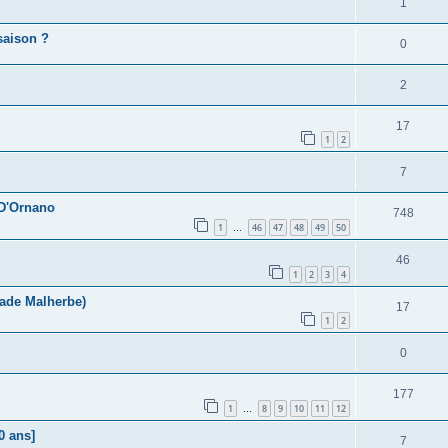
1
saison ?
0
2
17
1
2
7
 D'Ornano
748
1
46
47
48
49
50
…
46
1
2
3
4
tade Malherbe)
17
1
2
0
177
1
8
9
10
11
12
…
0 ans]
7