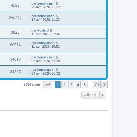
par
benoit caen
4588
20 avr. 2026, 12:52
par
benoit caen
290372
14 avr. 2026, 11:37
par
Poulard
3825
11 avr. 2026, 21:34
par
benoit caen
80074
11 avr. 2026, 19:52
par
benoit caen
34010
05 avr. 2026, 17:39
par
benoit caen
34307
04 avr. 2026, 08:32
Page
1
sur
79
1
2
3
4
5
79
Suivante
2354 sujets
…
Aller à