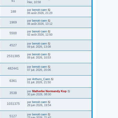
91
Hier, 10:58
par
benoit caen
188
06 août 2026, 21:29
par
benoit caen
1969
06 août 2026, 13:12
par
benoit caen
5500
02 août 2026, 12:50
par
benoit caen
4527
09 juil. 2026, 13:08
par
benoit caen
2531385
09 juil. 2026, 10:53
par
benoit caen
482441
07 juil. 2026, 20:06
par
Arthuro_Caen
6361
01 juil. 2026, 21:50
par
Malherbe Normandy Kop
3538
30 juin 2026, 08:00
par
benoit caen
1031375
29 juin 2026, 19:54
par
benoit caen
5127
23 juin 2026, 21:42