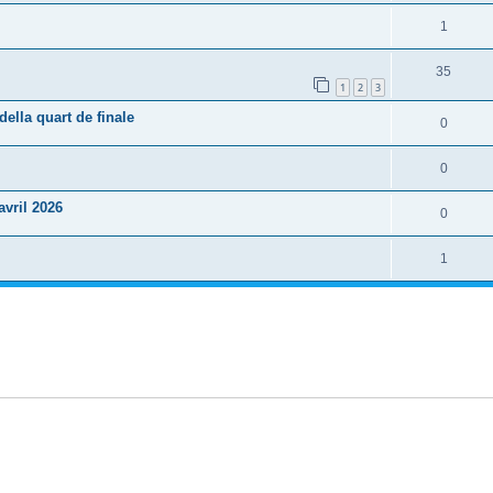
1
35
1
2
3
lla quart de finale
0
0
vril 2026
0
1