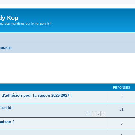
dy Kop
es des membres sur le net sont ici !
u MNK96
cher
cherche avancée
RÉPONSES
'adhésion pour la saison 2026-2027 !
0
est là !
31
1
2
3
saison ?
0