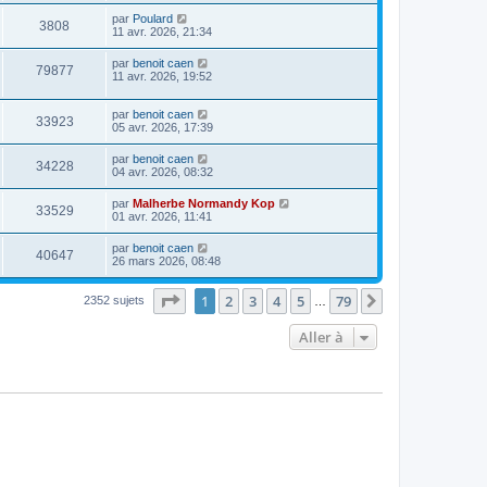
par
Poulard
3808
11 avr. 2026, 21:34
par
benoit caen
79877
11 avr. 2026, 19:52
par
benoit caen
33923
05 avr. 2026, 17:39
par
benoit caen
34228
04 avr. 2026, 08:32
par
Malherbe Normandy Kop
33529
01 avr. 2026, 11:41
par
benoit caen
40647
26 mars 2026, 08:48
Page
1
sur
79
1
2
3
4
5
79
Suivante
2352 sujets
…
Aller à