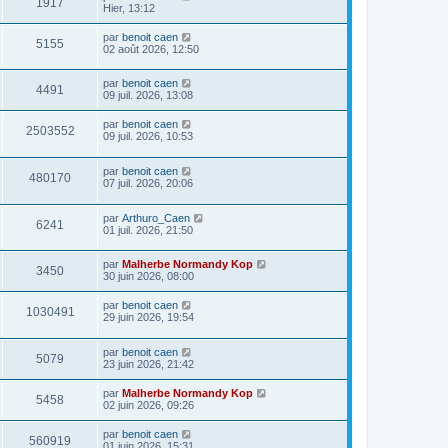
1917
Hier, 13:12
par
benoit caen
5155
02 août 2026, 12:50
par
benoit caen
4491
09 juil. 2026, 13:08
par
benoit caen
2503552
09 juil. 2026, 10:53
par
benoit caen
480170
07 juil. 2026, 20:06
par
Arthuro_Caen
6241
01 juil. 2026, 21:50
par
Malherbe Normandy Kop
3450
30 juin 2026, 08:00
par
benoit caen
1030491
29 juin 2026, 19:54
par
benoit caen
5079
23 juin 2026, 21:42
par
Malherbe Normandy Kop
5458
02 juin 2026, 09:26
par
benoit caen
560919
01 juin 2026, 15:31