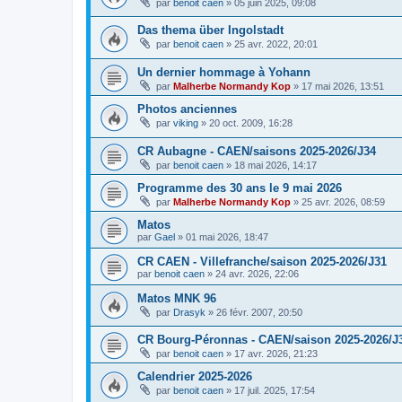
par
benoit caen
»
05 juin 2025, 09:08
Das thema über Ingolstadt
par
benoit caen
»
25 avr. 2022, 20:01
Un dernier hommage à Yohann
par
Malherbe Normandy Kop
»
17 mai 2026, 13:51
Photos anciennes
par
viking
»
20 oct. 2009, 16:28
CR Aubagne - CAEN/saisons 2025-2026/J34
par
benoit caen
»
18 mai 2026, 14:17
Programme des 30 ans le 9 mai 2026
par
Malherbe Normandy Kop
»
25 avr. 2026, 08:59
Matos
par
Gael
»
01 mai 2026, 18:47
CR CAEN - Villefranche/saison 2025-2026/J31
par
benoit caen
»
24 avr. 2026, 22:06
Matos MNK 96
par
Drasyk
»
26 févr. 2007, 20:50
CR Bourg-Péronnas - CAEN/saison 2025-2026/J
par
benoit caen
»
17 avr. 2026, 21:23
Calendrier 2025-2026
par
benoit caen
»
17 juil. 2025, 17:54