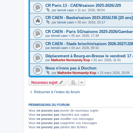
CR Paris 13 - CAEN/saison 2025-2026/J29
par
benoit caen
»
11 avr. 2026, 08:54
CR CAEN - Bastia/saison 2015-2016/J36 [20 ans]
par
benoit caen
»
30 avr. 2016, 20:17
CR CAEN - Paris SG/saisons 2025-2026/Gambarde
par
benoit caen
»
05 avr. 2026, 17:39
CR CAEN - Stade briochin/saison 2026-2027/J28
par
benoit caen
»
04 avr. 2026, 08:32
Déplacement à Bourg-en-Bresse le vendredi 17 a
par
Malherbe Normandy Kop
»
01 avr. 2026, 11:41
Nous n'irons pas à Diochon
par
Malherbe Normandy Kop
»
23 mars 2026, 20:59
Nouveau sujet
Retourner à l’index du forum
PERMISSIONS DU FORUM
Vous
ne pouvez pas
poster de nouveaux sujets
Vous
ne pouvez pas
répondre aux sujets
Vous
ne pouvez pas
modifier vos messages
Vous
ne pouvez pas
supprimer vos messages
Vous
ne pouvez pas
joindre des fichiers