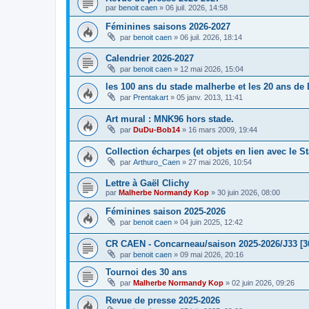
par
benoit caen
»
06 juil. 2026, 14:58
Féminines saisons 2026-2027
par
benoit caen
»
06 juil. 2026, 18:14
Calendrier 2026-2027
par
benoit caen
»
12 mai 2026, 15:04
les 100 ans du stade malherbe et les 20 ans de
par
Prentakart
»
05 janv. 2013, 11:41
Art mural : MNK96 hors stade.
par
DuDu-Bob14
»
16 mars 2009, 19:44
Collection écharpes (et objets en lien avec le S
par
Arthuro_Caen
»
27 mai 2026, 10:54
Lettre à Gaël Clichy
par
Malherbe Normandy Kop
»
30 juin 2026, 08:00
Féminines saison 2025-2026
par
benoit caen
»
04 juin 2025, 12:42
CR CAEN - Concarneau/saison 2025-2026/J33 [3
par
benoit caen
»
09 mai 2026, 20:16
Tournoi des 30 ans
par
Malherbe Normandy Kop
»
02 juin 2026, 09:26
Revue de presse 2025-2026