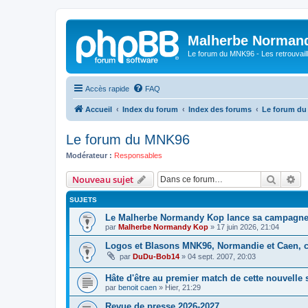
Malherbe Norman
Le forum du MNK96 - Les retrouvaill
Accès rapide
FAQ
Accueil
Index du forum
Index des forums
Le forum d
Le forum du MNK96
Modérateur :
Responsables
Recher
Re
Nouveau sujet
SUJETS
Le Malherbe Normandy Kop lance sa campagne d
par
Malherbe Normandy Kop
»
17 juin 2026, 21:04
Logos et Blasons MNK96, Normandie et Caen, c'
par
DuDu-Bob14
»
04 sept. 2007, 20:03
Hâte d'être au premier match de cette nouvelle 
par
benoit caen
»
Hier, 21:29
Revue de presse 2026-2027