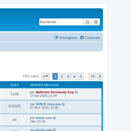
Rechercher
Recherche avancé
S’enregistrer
Connexion
Page
1
sur
79
1
2
3
4
5
79
Suivante
2352 sujets
…
VUES
DERNIER MESSAGE
par
Malherbe Normandy Kop
5146
17 juin 2026, 21:04
par
SEBUK mancunia
932025
27 févr. 2022, 22:39
par
benoit caen
44
Hier, 21:29
par
benoit caen