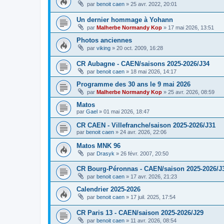
par
benoit caen
»
25 avr. 2022, 20:01
Un dernier hommage à Yohann
par
Malherbe Normandy Kop
»
17 mai 2026, 13:51
Photos anciennes
par
viking
»
20 oct. 2009, 16:28
CR Aubagne - CAEN/saisons 2025-2026/J34
par
benoit caen
»
18 mai 2026, 14:17
Programme des 30 ans le 9 mai 2026
par
Malherbe Normandy Kop
»
25 avr. 2026, 08:59
Matos
par
Gael
»
01 mai 2026, 18:47
CR CAEN - Villefranche/saison 2025-2026/J31
par
benoit caen
»
24 avr. 2026, 22:06
Matos MNK 96
par
Drasyk
»
26 févr. 2007, 20:50
CR Bourg-Péronnas - CAEN/saison 2025-2026/J
par
benoit caen
»
17 avr. 2026, 21:23
Calendrier 2025-2026
par
benoit caen
»
17 juil. 2025, 17:54
CR Paris 13 - CAEN/saison 2025-2026/J29
par
benoit caen
»
11 avr. 2026, 08:54