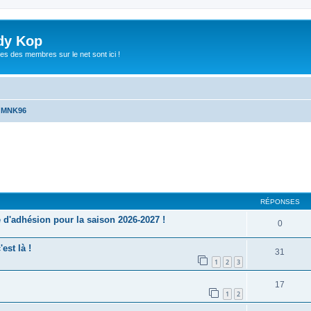
dy Kop
es des membres sur le net sont ici !
u MNK96
cher
cherche avancée
RÉPONSES
'adhésion pour la saison 2026-2027 !
0
est là !
31
1
2
3
17
1
2