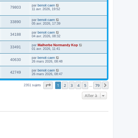
par
benoit caen
79803
11 avr. 2026, 19:52
par
benoit caen
33890
05 avr. 2026, 17:39
par
benoit caen
34188
04 avr. 2026, 08:32
par
Malherbe Normandy Kop
33491
01 avr. 2026, 11:41
par
benoit caen
40630
26 mars 2026, 08:48
par
benoit caen
42749
26 mars 2026, 08:47
Page
1
sur
79
1
2
3
4
5
79
Suivante
2351 sujets
…
Aller à