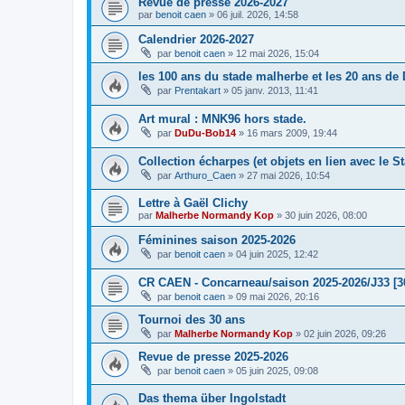
Revue de presse 2026-2027
par
benoit caen
»
06 juil. 2026, 14:58
Calendrier 2026-2027
par
benoit caen
»
12 mai 2026, 15:04
les 100 ans du stade malherbe et les 20 ans de
par
Prentakart
»
05 janv. 2013, 11:41
Art mural : MNK96 hors stade.
par
DuDu-Bob14
»
16 mars 2009, 19:44
Collection écharpes (et objets en lien avec le S
par
Arthuro_Caen
»
27 mai 2026, 10:54
Lettre à Gaël Clichy
par
Malherbe Normandy Kop
»
30 juin 2026, 08:00
Féminines saison 2025-2026
par
benoit caen
»
04 juin 2025, 12:42
CR CAEN - Concarneau/saison 2025-2026/J33 [3
par
benoit caen
»
09 mai 2026, 20:16
Tournoi des 30 ans
par
Malherbe Normandy Kop
»
02 juin 2026, 09:26
Revue de presse 2025-2026
par
benoit caen
»
05 juin 2025, 09:08
Das thema über Ingolstadt