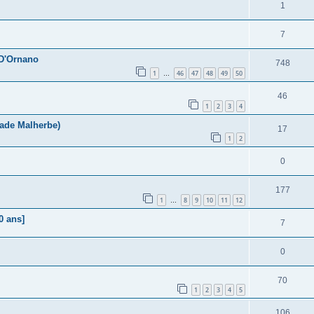
1
7
 D'Ornano
748
1
46
47
48
49
50
…
46
1
2
3
4
tade Malherbe)
17
1
2
0
177
1
8
9
10
11
12
…
0 ans]
7
0
70
1
2
3
4
5
106