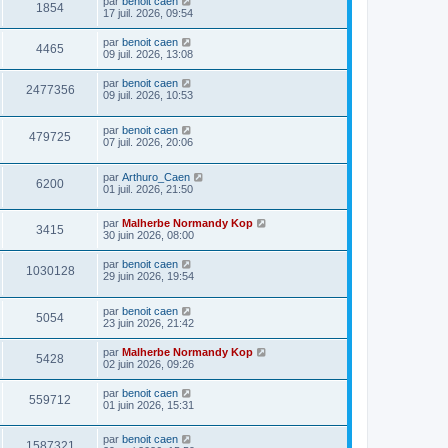
par
benoit caen
1854
17 juil. 2026, 09:54
par
benoit caen
4465
09 juil. 2026, 13:08
par
benoit caen
2477356
09 juil. 2026, 10:53
par
benoit caen
479725
07 juil. 2026, 20:06
par
Arthuro_Caen
6200
01 juil. 2026, 21:50
par
Malherbe Normandy Kop
3415
30 juin 2026, 08:00
par
benoit caen
1030128
29 juin 2026, 19:54
par
benoit caen
5054
23 juin 2026, 21:42
par
Malherbe Normandy Kop
5428
02 juin 2026, 09:26
par
benoit caen
559712
01 juin 2026, 15:31
par
benoit caen
1587321