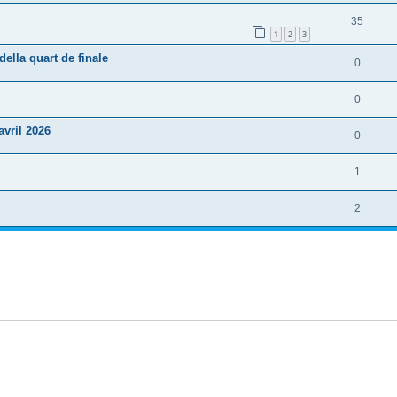
35
1
2
3
lla quart de finale
0
0
vril 2026
0
1
2