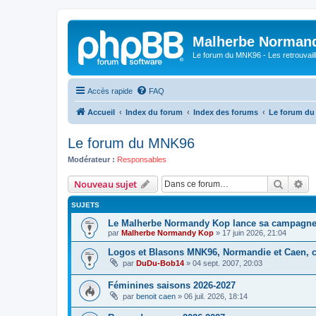
Malherbe Norman
Le forum du MNK96 - Les retrouvaill
Accès rapide
FAQ
Accueil
Index du forum
Index des forums
Le forum d
Le forum du MNK96
Modérateur :
Responsables
Recher
Re
Nouveau sujet
SUJETS
Le Malherbe Normandy Kop lance sa campagne d
par
Malherbe Normandy Kop
»
17 juin 2026, 21:04
Logos et Blasons MNK96, Normandie et Caen, c'
par
DuDu-Bob14
»
04 sept. 2007, 20:03
Féminines saisons 2026-2027
par
benoit caen
»
06 juil. 2026, 18:14