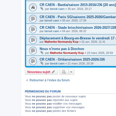
CR CAEN - Bastia/saison 2015-2016/J36 [20 ans]
par
benoit caen
»
30 avr. 2016, 20:17
CR CAEN - Paris SG/saisons 2025-2026/Gambarde
par
benoit caen
»
05 avr. 2026, 17:39
CR CAEN - Stade briochin/saison 2026-2027/J28
par
benoit caen
»
04 avr. 2026, 08:32
Déplacement à Bourg-en-Bresse le vendredi 17 a
par
Malherbe Normandy Kop
»
01 avr. 2026, 11:41
Nous n'irons pas à Diochon
par
Malherbe Normandy Kop
»
23 mars 2026, 20:59
CR CAEN - Orléans/saison 2025-2026/J26
par
benoit caen
»
21 mars 2026, 20:39
Nouveau sujet
Retourner à l’index du forum
PERMISSIONS DU FORUM
Vous
ne pouvez pas
poster de nouveaux sujets
Vous
ne pouvez pas
répondre aux sujets
Vous
ne pouvez pas
modifier vos messages
Vous
ne pouvez pas
supprimer vos messages
Vous
ne pouvez pas
joindre des fichiers