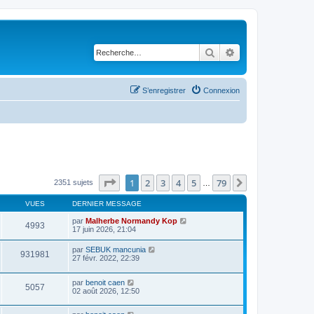
Rechercher
Recherche avancé
S’enregistrer
Connexion
Page
1
sur
79
1
2
3
4
5
79
Suivante
2351 sujets
…
VUES
DERNIER MESSAGE
par
Malherbe Normandy Kop
4993
17 juin 2026, 21:04
par
SEBUK mancunia
931981
27 févr. 2022, 22:39
par
benoit caen
5057
02 août 2026, 12:50