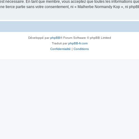
 est nécessaire. En tant que membre, vous acceptez que toutes les informations qu
 une tierce partie sans votre consentement, ni « Malherbe Normandy Kop », ni php
Développé par
phpBB
® Forum Software © phpBB Limited
Traduit par
phpBB-fr.com
Confidentialité
|
Conditions