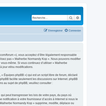
Rechercher
Recherche avancé
S’enregistrer
Connexion
.com/forum »), vous acceptez d’être légalement responsable
’utilisez pas « Malherbe Normandy Kop ». Nous pouvons modifier
ar vous-même. Si vous continuez d’utiliser « Malherbe
jour et/ou modifications.
 « Équipes phpBB ») qui est un script libre de forum, déclaré
l phpBB facilite seulement les discussions sur Internet. phpBB
 au sujet de phpBB, veuillez consulter :
qui peut transgresser les lois de votre pays, du pays où
tification à votre fournisseur d’accès à Internet si nous le
 « Malherbe Normandy Kop » supprime, modifie, déplace ou