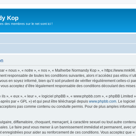
dy Kop
es des membres sur le net sont ici !
on
r « nous », « notre », « nos », « Malherbe Normandy Kop », « https://www.mnk96
ement responsable de toutes les conditions suivantes, alors n’accédez pas et/ou n
vous en soyez informé, bien qu’il soit prudent de vérifier régulièrement celles-ci p
ous acceptez d’être légalement responsable des conditions découlant des mises à 
ls », « eux », « leur », « logiciel phpBB », « www.phpbb.com », « phpBB Limited »,
-après par « GPL ») et qui peut être téléchargé depuis
www.phpbb.com
. Le logicie
acceptons pas comme contenu ou conduite permis. Pour de plus amples informations
lgaire, diffamatoire, choquant, menaçant, à caractère sexuel ou tout autre contenu 
les. Le faire peut vous mener à un bannissement immédiat et permanent, avec une no
t enregistrées pour aider au renforcement de ces conditions. Vous acceptez que