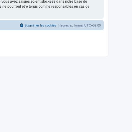
e vous avez saisies soient stockées dans notre base de
BB ne pourront être tenus comme responsables en cas de
Supprimer les cookies
Heures au format
UTC+02:00