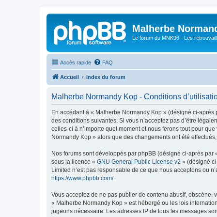
Malherbe Norman
Le forum du MNK96 - Les retrouvaill
Accès rapide
FAQ
Accueil
Index du forum
Malherbe Normandy Kop - Conditions d’utilisati
En accédant à « Malherbe Normandy Kop » (désigné ci-après pa
des conditions suivantes. Si vous n’acceptez pas d’être légal
celles-ci à n’importe quel moment et nous ferons tout pour que 
Normandy Kop » alors que des changements ont été effectués, v
Nos forums sont développés par phpBB (désigné ci-après par « i
sous la licence «
GNU General Public License v2
» (désigné ci
Limited n’est pas responsable de ce que nous acceptons ou n’
https://www.phpbb.com/
.
Vous acceptez de ne pas publier de contenu abusif, obscène, vu
« Malherbe Normandy Kop » est hébergé ou les lois internationa
jugeons nécessaire. Les adresses IP de tous les messages son