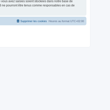
e vous avez saisies soient stockées dans notre base de
BB ne pourront être tenus comme responsables en cas de
Supprimer les cookies
Heures au format
UTC+02:00