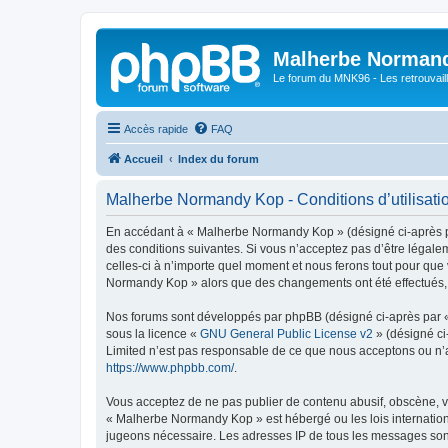
Malherbe Norman
Le forum du MNK96 - Les retrouvaill
Accès rapide
FAQ
Accueil
Index du forum
Malherbe Normandy Kop - Conditions d’utilisati
En accédant à « Malherbe Normandy Kop » (désigné ci-après pa
des conditions suivantes. Si vous n’acceptez pas d’être légal
celles-ci à n’importe quel moment et nous ferons tout pour que 
Normandy Kop » alors que des changements ont été effectués, v
Nos forums sont développés par phpBB (désigné ci-après par « i
sous la licence «
GNU General Public License v2
» (désigné ci
Limited n’est pas responsable de ce que nous acceptons ou n’
https://www.phpbb.com/
.
Vous acceptez de ne pas publier de contenu abusif, obscène, vu
« Malherbe Normandy Kop » est hébergé ou les lois internationa
jugeons nécessaire. Les adresses IP de tous les messages son