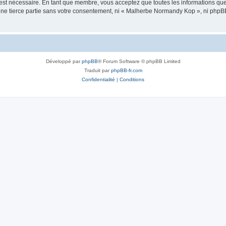
 est nécessaire. En tant que membre, vous acceptez que toutes les informations qu
 une tierce partie sans votre consentement, ni « Malherbe Normandy Kop », ni php
Développé par
phpBB
® Forum Software © phpBB Limited
Traduit par
phpBB-fr.com
Confidentialité
|
Conditions