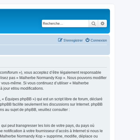
Rechercher
Recherche avancé
S’enregistrer
Connexion
.com/forum »), vous acceptez d’être légalement responsable
’utilisez pas « Malherbe Normandy Kop ». Nous pouvons modifier
ar vous-même. Si vous continuez d’utiliser « Malherbe
jour et/ou modifications.
 « Équipes phpBB ») qui est un script libre de forum, déclaré
l phpBB facilite seulement les discussions sur Internet. phpBB
 au sujet de phpBB, veuillez consulter :
qui peut transgresser les lois de votre pays, du pays où
tification à votre fournisseur d’accès à Internet si nous le
 « Malherbe Normandy Kop » supprime, modifie, déplace ou