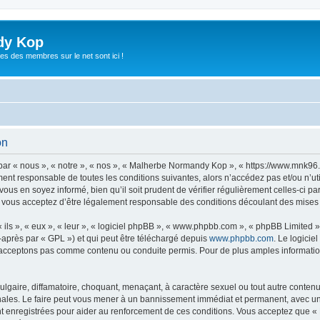
dy Kop
es des membres sur le net sont ici !
on
r « nous », « notre », « nos », « Malherbe Normandy Kop », « https://www.mnk96
ement responsable de toutes les conditions suivantes, alors n’accédez pas et/ou n
vous en soyez informé, bien qu’il soit prudent de vérifier régulièrement celles-ci p
ous acceptez d’être légalement responsable des conditions découlant des mises à 
ls », « eux », « leur », « logiciel phpBB », « www.phpbb.com », « phpBB Limited »,
-après par « GPL ») et qui peut être téléchargé depuis
www.phpbb.com
. Le logicie
acceptons pas comme contenu ou conduite permis. Pour de plus amples informations
lgaire, diffamatoire, choquant, menaçant, à caractère sexuel ou tout autre contenu 
les. Le faire peut vous mener à un bannissement immédiat et permanent, avec une no
t enregistrées pour aider au renforcement de ces conditions. Vous acceptez que