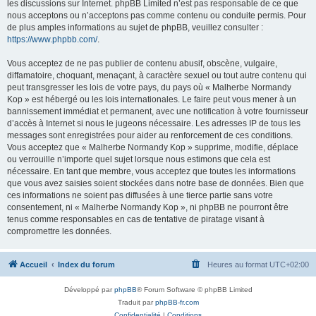
les discussions sur Internet. phpBB Limited n’est pas responsable de ce que
nous acceptons ou n’acceptons pas comme contenu ou conduite permis. Pour
de plus amples informations au sujet de phpBB, veuillez consulter :
https://www.phpbb.com/
.
Vous acceptez de ne pas publier de contenu abusif, obscène, vulgaire,
diffamatoire, choquant, menaçant, à caractère sexuel ou tout autre contenu qui
peut transgresser les lois de votre pays, du pays où « Malherbe Normandy
Kop » est hébergé ou les lois internationales. Le faire peut vous mener à un
bannissement immédiat et permanent, avec une notification à votre fournisseur
d’accès à Internet si nous le jugeons nécessaire. Les adresses IP de tous les
messages sont enregistrées pour aider au renforcement de ces conditions.
Vous acceptez que « Malherbe Normandy Kop » supprime, modifie, déplace
ou verrouille n’importe quel sujet lorsque nous estimons que cela est
nécessaire. En tant que membre, vous acceptez que toutes les informations
que vous avez saisies soient stockées dans notre base de données. Bien que
ces informations ne soient pas diffusées à une tierce partie sans votre
consentement, ni « Malherbe Normandy Kop », ni phpBB ne pourront être
tenus comme responsables en cas de tentative de piratage visant à
compromettre les données.
Accueil
Index du forum
Heures au format
UTC+02:00
Développé par
phpBB
® Forum Software © phpBB Limited
Traduit par
phpBB-fr.com
Confidentialité
|
Conditions