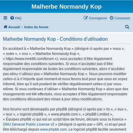
Malherbe Normandy Kop
FAQ
S’enregistrer
Connexion
R
Accueil
Index du forum
e
Malherbe Normandy Kop - Conditions d’utilisation
c
h
En accédant à « Malherbe Normandy Kop » (désigné ci-après par « nous »,
« notre », « nos », « Malherbe Normandy Kop »,
e
« https://www.mnk96.com/forum »), vous acceptez d’être légalement
r
responsable des conditions suivantes. Si vous n’acceptez pas d’être
légalement responsable de toutes les conditions suivantes, alors n’accédez
c
pas et/ou n’utilisez pas « Malherbe Normandy Kop ». Nous pouvons modifier
h
celles-ci à n’importe quel moment et nous ferons tout pour que vous en soyez
informé, bien qu’il soit prudent de vérifier régulièrement celles-ci par vous-
e
même. Si vous continuez d’utiliser « Malherbe Normandy Kop » alors que des
r
changements ont été effectués, vous acceptez d’être légalement responsable
des conditions découlant des mises à jour et/ou modifications.
Nos forums sont développés par phpBB (désigné ci-après par « ils », « eux »,
« leur », « logiciel phpBB », « www.phpbb.com », « phpBB Limited »,
« Équipes phpBB ») qui est un script libre de forum, déclaré sous la licence «
GNU General Public License v2
» (désigné ci-après par « GPL ») et qui peut
être téléchargé depuis
www.phpbb.com
. Le logiciel phpBB facilite seulement