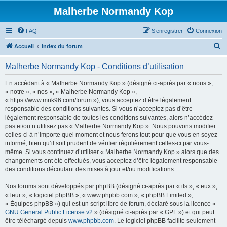
Malherbe Normandy Kop
FAQ
S’enregistrer
Connexion
R
Accueil
Index du forum
e
Malherbe Normandy Kop - Conditions d’utilisation
c
h
En accédant à « Malherbe Normandy Kop » (désigné ci-après par « nous »,
« notre », « nos », « Malherbe Normandy Kop »,
e
« https://www.mnk96.com/forum »), vous acceptez d’être légalement
r
responsable des conditions suivantes. Si vous n’acceptez pas d’être
légalement responsable de toutes les conditions suivantes, alors n’accédez
c
pas et/ou n’utilisez pas « Malherbe Normandy Kop ». Nous pouvons modifier
h
celles-ci à n’importe quel moment et nous ferons tout pour que vous en soyez
informé, bien qu’il soit prudent de vérifier régulièrement celles-ci par vous-
e
même. Si vous continuez d’utiliser « Malherbe Normandy Kop » alors que des
r
changements ont été effectués, vous acceptez d’être légalement responsable
des conditions découlant des mises à jour et/ou modifications.
Nos forums sont développés par phpBB (désigné ci-après par « ils », « eux »,
« leur », « logiciel phpBB », « www.phpbb.com », « phpBB Limited »,
« Équipes phpBB ») qui est un script libre de forum, déclaré sous la licence «
GNU General Public License v2
» (désigné ci-après par « GPL ») et qui peut
être téléchargé depuis
www.phpbb.com
. Le logiciel phpBB facilite seulement