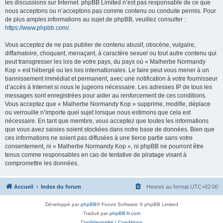
les discussions sur Internet. phpBB Limited n’est pas responsable de ce que
nous acceptons ou n’acceptons pas comme contenu ou conduite permis. Pour
de plus amples informations au sujet de phpBB, veuillez consulter :
https://www.phpbb.com/
.
Vous acceptez de ne pas publier de contenu abusif, obscène, vulgaire,
diffamatoire, choquant, menaçant, à caractère sexuel ou tout autre contenu qui
peut transgresser les lois de votre pays, du pays où « Malherbe Normandy
Kop » est hébergé ou les lois internationales. Le faire peut vous mener à un
bannissement immédiat et permanent, avec une notification à votre fournisseur
d’accès à Internet si nous le jugeons nécessaire. Les adresses IP de tous les
messages sont enregistrées pour aider au renforcement de ces conditions.
Vous acceptez que « Malherbe Normandy Kop » supprime, modifie, déplace
ou verrouille n’importe quel sujet lorsque nous estimons que cela est
nécessaire. En tant que membre, vous acceptez que toutes les informations
que vous avez saisies soient stockées dans notre base de données. Bien que
ces informations ne soient pas diffusées à une tierce partie sans votre
consentement, ni « Malherbe Normandy Kop », ni phpBB ne pourront être
tenus comme responsables en cas de tentative de piratage visant à
compromettre les données.
Accueil
Index du forum
Heures au format
UTC+02:00
Développé par
phpBB
® Forum Software © phpBB Limited
Traduit par
phpBB-fr.com
Confidentialité
|
Conditions