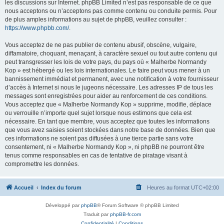
les discussions sur Internet. phpBB Limited n’est pas responsable de ce que
nous acceptons ou n’acceptons pas comme contenu ou conduite permis. Pour
de plus amples informations au sujet de phpBB, veuillez consulter :
https://www.phpbb.com/
.
Vous acceptez de ne pas publier de contenu abusif, obscène, vulgaire,
diffamatoire, choquant, menaçant, à caractère sexuel ou tout autre contenu qui
peut transgresser les lois de votre pays, du pays où « Malherbe Normandy
Kop » est hébergé ou les lois internationales. Le faire peut vous mener à un
bannissement immédiat et permanent, avec une notification à votre fournisseur
d’accès à Internet si nous le jugeons nécessaire. Les adresses IP de tous les
messages sont enregistrées pour aider au renforcement de ces conditions.
Vous acceptez que « Malherbe Normandy Kop » supprime, modifie, déplace
ou verrouille n’importe quel sujet lorsque nous estimons que cela est
nécessaire. En tant que membre, vous acceptez que toutes les informations
que vous avez saisies soient stockées dans notre base de données. Bien que
ces informations ne soient pas diffusées à une tierce partie sans votre
consentement, ni « Malherbe Normandy Kop », ni phpBB ne pourront être
tenus comme responsables en cas de tentative de piratage visant à
compromettre les données.
Accueil
Index du forum
Heures au format
UTC+02:00
Développé par
phpBB
® Forum Software © phpBB Limited
Traduit par
phpBB-fr.com
Confidentialité
|
Conditions