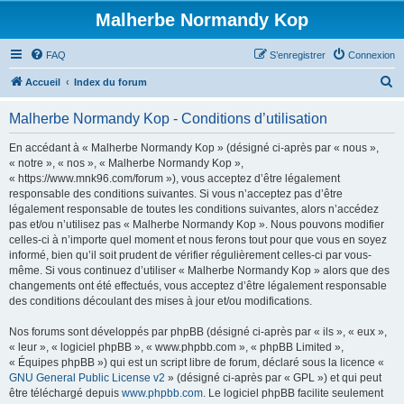
Malherbe Normandy Kop
FAQ
S’enregistrer
Connexion
R
Accueil
Index du forum
e
Malherbe Normandy Kop - Conditions d’utilisation
c
h
En accédant à « Malherbe Normandy Kop » (désigné ci-après par « nous »,
« notre », « nos », « Malherbe Normandy Kop »,
e
« https://www.mnk96.com/forum »), vous acceptez d’être légalement
r
responsable des conditions suivantes. Si vous n’acceptez pas d’être
légalement responsable de toutes les conditions suivantes, alors n’accédez
c
pas et/ou n’utilisez pas « Malherbe Normandy Kop ». Nous pouvons modifier
h
celles-ci à n’importe quel moment et nous ferons tout pour que vous en soyez
informé, bien qu’il soit prudent de vérifier régulièrement celles-ci par vous-
e
même. Si vous continuez d’utiliser « Malherbe Normandy Kop » alors que des
r
changements ont été effectués, vous acceptez d’être légalement responsable
des conditions découlant des mises à jour et/ou modifications.
Nos forums sont développés par phpBB (désigné ci-après par « ils », « eux »,
« leur », « logiciel phpBB », « www.phpbb.com », « phpBB Limited »,
« Équipes phpBB ») qui est un script libre de forum, déclaré sous la licence «
GNU General Public License v2
» (désigné ci-après par « GPL ») et qui peut
être téléchargé depuis
www.phpbb.com
. Le logiciel phpBB facilite seulement