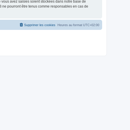
e vous avez saisies soient stockées dans notre base de
BB ne pourront être tenus comme responsables en cas de
Supprimer les cookies
Heures au format
UTC+02:00