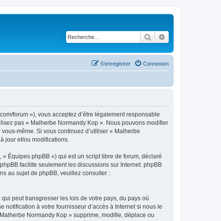
Rechercher
Recherche avancé
S’enregistrer
Connexion
.com/forum »), vous acceptez d’être légalement responsable
’utilisez pas « Malherbe Normandy Kop ». Nous pouvons modifier
ar vous-même. Si vous continuez d’utiliser « Malherbe
jour et/ou modifications.
 « Équipes phpBB ») qui est un script libre de forum, déclaré
l phpBB facilite seulement les discussions sur Internet. phpBB
 au sujet de phpBB, veuillez consulter :
qui peut transgresser les lois de votre pays, du pays où
tification à votre fournisseur d’accès à Internet si nous le
 « Malherbe Normandy Kop » supprime, modifie, déplace ou