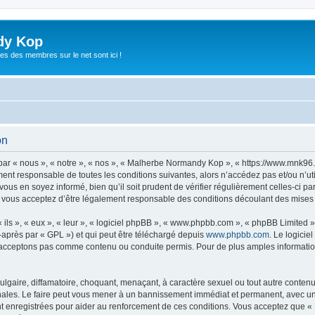
dy Kop
es des membres sur le net sont ici !
on
r « nous », « notre », « nos », « Malherbe Normandy Kop », « https://www.mnk96
ement responsable de toutes les conditions suivantes, alors n’accédez pas et/ou n
vous en soyez informé, bien qu’il soit prudent de vérifier régulièrement celles-ci p
ous acceptez d’être légalement responsable des conditions découlant des mises à 
ls », « eux », « leur », « logiciel phpBB », « www.phpbb.com », « phpBB Limited »,
-après par « GPL ») et qui peut être téléchargé depuis
www.phpbb.com
. Le logicie
acceptons pas comme contenu ou conduite permis. Pour de plus amples informations
lgaire, diffamatoire, choquant, menaçant, à caractère sexuel ou tout autre contenu 
les. Le faire peut vous mener à un bannissement immédiat et permanent, avec une no
t enregistrées pour aider au renforcement de ces conditions. Vous acceptez que