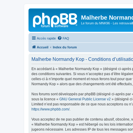
Malherbe Norman
Le forum du MNK96 - Les retrouvaill
Accès rapide
FAQ
Accueil
Index du forum
Malherbe Normandy Kop - Conditions d’utilisati
En accédant à « Malherbe Normandy Kop » (désigné ci-après pa
des conditions suivantes. Si vous n’acceptez pas d’être légal
celles-ci à n’importe quel moment et nous ferons tout pour que 
Normandy Kop » alors que des changements ont été effectués, v
Nos forums sont développés par phpBB (désigné ci-après par « i
sous la licence «
GNU General Public License v2
» (désigné ci
Limited n’est pas responsable de ce que nous acceptons ou n’
https://www.phpbb.com/
.
Vous acceptez de ne pas publier de contenu abusif, obscène, vu
« Malherbe Normandy Kop » est hébergé ou les lois internationa
jugeons nécessaire. Les adresses IP de tous les messages son