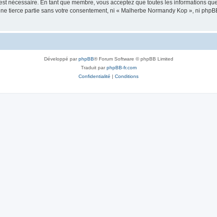
 est nécessaire. En tant que membre, vous acceptez que toutes les informations qu
 une tierce partie sans votre consentement, ni « Malherbe Normandy Kop », ni php
Développé par
phpBB
® Forum Software © phpBB Limited
Traduit par
phpBB-fr.com
Confidentialité
|
Conditions