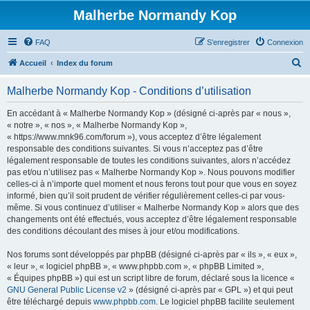
Malherbe Normandy Kop
FAQ
S’enregistrer
Connexion
R
Accueil
Index du forum
e
Malherbe Normandy Kop - Conditions d’utilisation
c
h
En accédant à « Malherbe Normandy Kop » (désigné ci-après par « nous »,
« notre », « nos », « Malherbe Normandy Kop »,
e
« https://www.mnk96.com/forum »), vous acceptez d’être légalement
r
responsable des conditions suivantes. Si vous n’acceptez pas d’être
légalement responsable de toutes les conditions suivantes, alors n’accédez
c
pas et/ou n’utilisez pas « Malherbe Normandy Kop ». Nous pouvons modifier
h
celles-ci à n’importe quel moment et nous ferons tout pour que vous en soyez
informé, bien qu’il soit prudent de vérifier régulièrement celles-ci par vous-
e
même. Si vous continuez d’utiliser « Malherbe Normandy Kop » alors que des
r
changements ont été effectués, vous acceptez d’être légalement responsable
des conditions découlant des mises à jour et/ou modifications.
Nos forums sont développés par phpBB (désigné ci-après par « ils », « eux »,
« leur », « logiciel phpBB », « www.phpbb.com », « phpBB Limited »,
« Équipes phpBB ») qui est un script libre de forum, déclaré sous la licence «
GNU General Public License v2
» (désigné ci-après par « GPL ») et qui peut
être téléchargé depuis
www.phpbb.com
. Le logiciel phpBB facilite seulement