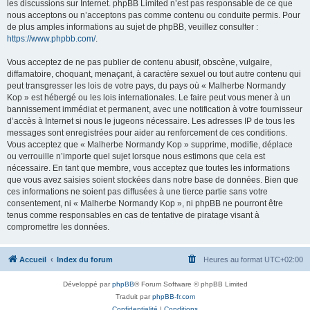
les discussions sur Internet. phpBB Limited n’est pas responsable de ce que
nous acceptons ou n’acceptons pas comme contenu ou conduite permis. Pour
de plus amples informations au sujet de phpBB, veuillez consulter :
https://www.phpbb.com/
.
Vous acceptez de ne pas publier de contenu abusif, obscène, vulgaire,
diffamatoire, choquant, menaçant, à caractère sexuel ou tout autre contenu qui
peut transgresser les lois de votre pays, du pays où « Malherbe Normandy
Kop » est hébergé ou les lois internationales. Le faire peut vous mener à un
bannissement immédiat et permanent, avec une notification à votre fournisseur
d’accès à Internet si nous le jugeons nécessaire. Les adresses IP de tous les
messages sont enregistrées pour aider au renforcement de ces conditions.
Vous acceptez que « Malherbe Normandy Kop » supprime, modifie, déplace
ou verrouille n’importe quel sujet lorsque nous estimons que cela est
nécessaire. En tant que membre, vous acceptez que toutes les informations
que vous avez saisies soient stockées dans notre base de données. Bien que
ces informations ne soient pas diffusées à une tierce partie sans votre
consentement, ni « Malherbe Normandy Kop », ni phpBB ne pourront être
tenus comme responsables en cas de tentative de piratage visant à
compromettre les données.
Accueil
Index du forum
Heures au format
UTC+02:00
Développé par
phpBB
® Forum Software © phpBB Limited
Traduit par
phpBB-fr.com
Confidentialité
|
Conditions