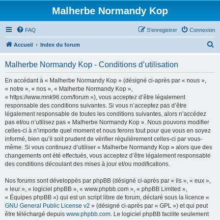
Malherbe Normandy Kop
FAQ
S’enregistrer
Connexion
R
Accueil
Index du forum
e
Malherbe Normandy Kop - Conditions d’utilisation
c
h
En accédant à « Malherbe Normandy Kop » (désigné ci-après par « nous »,
« notre », « nos », « Malherbe Normandy Kop »,
e
« https://www.mnk96.com/forum »), vous acceptez d’être légalement
r
responsable des conditions suivantes. Si vous n’acceptez pas d’être
légalement responsable de toutes les conditions suivantes, alors n’accédez
c
pas et/ou n’utilisez pas « Malherbe Normandy Kop ». Nous pouvons modifier
h
celles-ci à n’importe quel moment et nous ferons tout pour que vous en soyez
informé, bien qu’il soit prudent de vérifier régulièrement celles-ci par vous-
e
même. Si vous continuez d’utiliser « Malherbe Normandy Kop » alors que des
r
changements ont été effectués, vous acceptez d’être légalement responsable
des conditions découlant des mises à jour et/ou modifications.
Nos forums sont développés par phpBB (désigné ci-après par « ils », « eux »,
« leur », « logiciel phpBB », « www.phpbb.com », « phpBB Limited »,
« Équipes phpBB ») qui est un script libre de forum, déclaré sous la licence «
GNU General Public License v2
» (désigné ci-après par « GPL ») et qui peut
être téléchargé depuis
www.phpbb.com
. Le logiciel phpBB facilite seulement