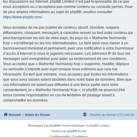
les discussions sur Internet. phpBB Limited n’est pas responsable de ce que
nous acceptons ou n’acceptons pas comme contenu ou conduite permis. Pour
de plus amples informations au sujet de phpBB, veuillez consulter :
https://www.phpbb.com/
.
Vous acceptez de ne pas publier de contenu abusif, obscène, vulgaire,
diffamatoire, choquant, menaçant, à caractère sexuel ou tout autre contenu qui
peut transgresser les lois de votre pays, du pays où « Malherbe Normandy
Kop » est hébergé ou les lois internationales. Le faire peut vous mener à un
bannissement immédiat et permanent, avec une notification à votre fournisseur
d’accès à Internet si nous le jugeons nécessaire. Les adresses IP de tous les
messages sont enregistrées pour aider au renforcement de ces conditions.
Vous acceptez que « Malherbe Normandy Kop » supprime, modifie, déplace
ou verrouille n’importe quel sujet lorsque nous estimons que cela est
nécessaire. En tant que membre, vous acceptez que toutes les informations
que vous avez saisies soient stockées dans notre base de données. Bien que
ces informations ne soient pas diffusées à une tierce partie sans votre
consentement, ni « Malherbe Normandy Kop », ni phpBB ne pourront être
tenus comme responsables en cas de tentative de piratage visant à
compromettre les données.
Accueil
Index du forum
Heures au format
UTC+02:00
Développé par
phpBB
® Forum Software © phpBB Limited
Traduit par
phpBB-fr.com
Confidentialité
|
Conditions