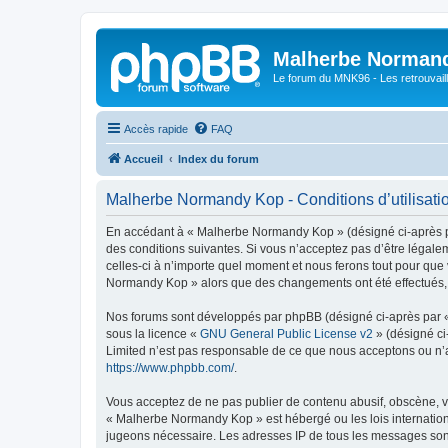
Malherbe Norman
Le forum du MNK96 - Les retrouvaill
Accès rapide
FAQ
Accueil
Index du forum
Malherbe Normandy Kop - Conditions d’utilisati
En accédant à « Malherbe Normandy Kop » (désigné ci-après pa
des conditions suivantes. Si vous n’acceptez pas d’être légal
celles-ci à n’importe quel moment et nous ferons tout pour que 
Normandy Kop » alors que des changements ont été effectués, v
Nos forums sont développés par phpBB (désigné ci-après par « i
sous la licence «
GNU General Public License v2
» (désigné ci
Limited n’est pas responsable de ce que nous acceptons ou n’
https://www.phpbb.com/
.
Vous acceptez de ne pas publier de contenu abusif, obscène, vu
« Malherbe Normandy Kop » est hébergé ou les lois internationa
jugeons nécessaire. Les adresses IP de tous les messages son