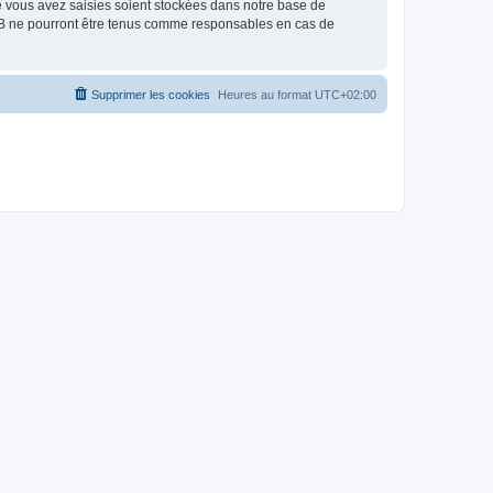
e vous avez saisies soient stockées dans notre base de
BB ne pourront être tenus comme responsables en cas de
Supprimer les cookies
Heures au format
UTC+02:00