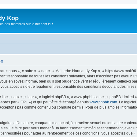
dy Kop
es des membres sur le net sont ici !
on
r « nous », « notre », « nos », « Malherbe Normandy Kop », « https://www.mnk96
ement responsable de toutes les conditions suivantes, alors n’accédez pas et/ou n
vous en soyez informé, bien qu’il soit prudent de vérifier régulièrement celles-ci p
ous acceptez d’être légalement responsable des conditions découlant des mises à 
ls », « eux », « leur », « logiciel phpBB », « www.phpbb.com », « phpBB Limited »,
-après par « GPL ») et qui peut être téléchargé depuis
www.phpbb.com
. Le logicie
acceptons pas comme contenu ou conduite permis. Pour de plus amples informations
lgaire, diffamatoire, choquant, menaçant, à caractère sexuel ou tout autre contenu 
les. Le faire peut vous mener à un bannissement immédiat et permanent, avec une no
t enregistrées pour aider au renforcement de ces conditions. Vous acceptez que