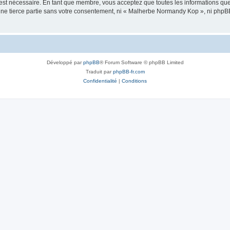
 est nécessaire. En tant que membre, vous acceptez que toutes les informations qu
 une tierce partie sans votre consentement, ni « Malherbe Normandy Kop », ni php
Développé par
phpBB
® Forum Software © phpBB Limited
Traduit par
phpBB-fr.com
Confidentialité
|
Conditions