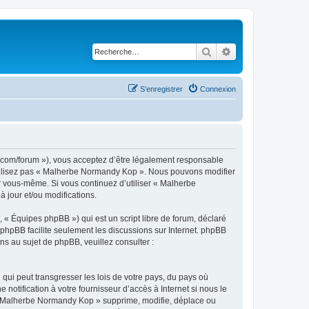
Rechercher
Recherche avancé
S’enregistrer
Connexion
.com/forum »), vous acceptez d’être légalement responsable
’utilisez pas « Malherbe Normandy Kop ». Nous pouvons modifier
ar vous-même. Si vous continuez d’utiliser « Malherbe
jour et/ou modifications.
 « Équipes phpBB ») qui est un script libre de forum, déclaré
l phpBB facilite seulement les discussions sur Internet. phpBB
 au sujet de phpBB, veuillez consulter :
qui peut transgresser les lois de votre pays, du pays où
tification à votre fournisseur d’accès à Internet si nous le
 « Malherbe Normandy Kop » supprime, modifie, déplace ou