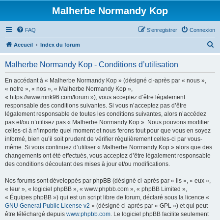
Malherbe Normandy Kop
FAQ
S’enregistrer
Connexion
R
Accueil
Index du forum
e
Malherbe Normandy Kop - Conditions d’utilisation
c
h
En accédant à « Malherbe Normandy Kop » (désigné ci-après par « nous »,
« notre », « nos », « Malherbe Normandy Kop »,
e
« https://www.mnk96.com/forum »), vous acceptez d’être légalement
r
responsable des conditions suivantes. Si vous n’acceptez pas d’être
légalement responsable de toutes les conditions suivantes, alors n’accédez
c
pas et/ou n’utilisez pas « Malherbe Normandy Kop ». Nous pouvons modifier
h
celles-ci à n’importe quel moment et nous ferons tout pour que vous en soyez
informé, bien qu’il soit prudent de vérifier régulièrement celles-ci par vous-
e
même. Si vous continuez d’utiliser « Malherbe Normandy Kop » alors que des
r
changements ont été effectués, vous acceptez d’être légalement responsable
des conditions découlant des mises à jour et/ou modifications.
Nos forums sont développés par phpBB (désigné ci-après par « ils », « eux »,
« leur », « logiciel phpBB », « www.phpbb.com », « phpBB Limited »,
« Équipes phpBB ») qui est un script libre de forum, déclaré sous la licence «
GNU General Public License v2
» (désigné ci-après par « GPL ») et qui peut
être téléchargé depuis
www.phpbb.com
. Le logiciel phpBB facilite seulement