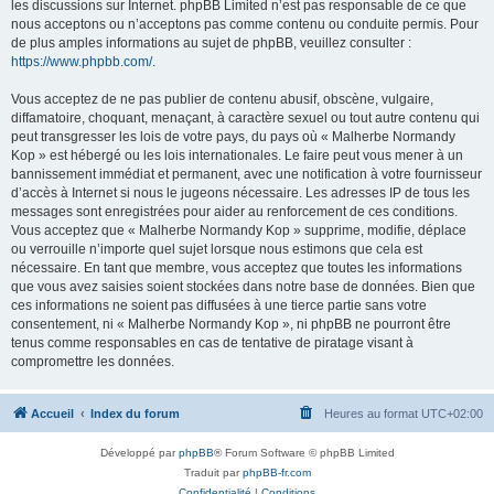
les discussions sur Internet. phpBB Limited n’est pas responsable de ce que
nous acceptons ou n’acceptons pas comme contenu ou conduite permis. Pour
de plus amples informations au sujet de phpBB, veuillez consulter :
https://www.phpbb.com/
.
Vous acceptez de ne pas publier de contenu abusif, obscène, vulgaire,
diffamatoire, choquant, menaçant, à caractère sexuel ou tout autre contenu qui
peut transgresser les lois de votre pays, du pays où « Malherbe Normandy
Kop » est hébergé ou les lois internationales. Le faire peut vous mener à un
bannissement immédiat et permanent, avec une notification à votre fournisseur
d’accès à Internet si nous le jugeons nécessaire. Les adresses IP de tous les
messages sont enregistrées pour aider au renforcement de ces conditions.
Vous acceptez que « Malherbe Normandy Kop » supprime, modifie, déplace
ou verrouille n’importe quel sujet lorsque nous estimons que cela est
nécessaire. En tant que membre, vous acceptez que toutes les informations
que vous avez saisies soient stockées dans notre base de données. Bien que
ces informations ne soient pas diffusées à une tierce partie sans votre
consentement, ni « Malherbe Normandy Kop », ni phpBB ne pourront être
tenus comme responsables en cas de tentative de piratage visant à
compromettre les données.
Accueil
Index du forum
Heures au format
UTC+02:00
Développé par
phpBB
® Forum Software © phpBB Limited
Traduit par
phpBB-fr.com
Confidentialité
|
Conditions