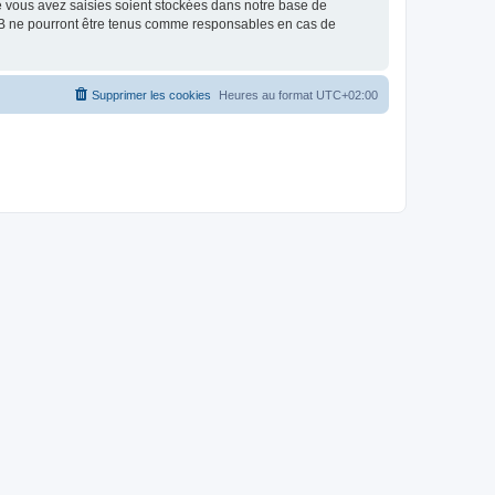
e vous avez saisies soient stockées dans notre base de
BB ne pourront être tenus comme responsables en cas de
Supprimer les cookies
Heures au format
UTC+02:00