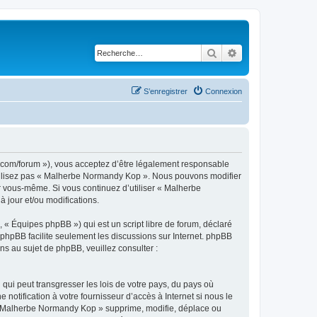
Rechercher
Recherche avancé
S’enregistrer
Connexion
.com/forum »), vous acceptez d’être légalement responsable
’utilisez pas « Malherbe Normandy Kop ». Nous pouvons modifier
ar vous-même. Si vous continuez d’utiliser « Malherbe
jour et/ou modifications.
 « Équipes phpBB ») qui est un script libre de forum, déclaré
l phpBB facilite seulement les discussions sur Internet. phpBB
 au sujet de phpBB, veuillez consulter :
qui peut transgresser les lois de votre pays, du pays où
tification à votre fournisseur d’accès à Internet si nous le
 « Malherbe Normandy Kop » supprime, modifie, déplace ou