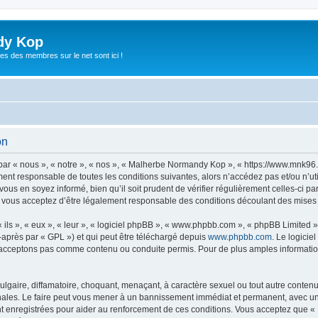
dy Kop
es des membres sur le net sont ici !
on
r « nous », « notre », « nos », « Malherbe Normandy Kop », « https://www.mnk96
ement responsable de toutes les conditions suivantes, alors n’accédez pas et/ou n
vous en soyez informé, bien qu’il soit prudent de vérifier régulièrement celles-ci p
ous acceptez d’être légalement responsable des conditions découlant des mises à 
ls », « eux », « leur », « logiciel phpBB », « www.phpbb.com », « phpBB Limited »,
-après par « GPL ») et qui peut être téléchargé depuis
www.phpbb.com
. Le logicie
acceptons pas comme contenu ou conduite permis. Pour de plus amples informations
lgaire, diffamatoire, choquant, menaçant, à caractère sexuel ou tout autre contenu 
les. Le faire peut vous mener à un bannissement immédiat et permanent, avec une no
t enregistrées pour aider au renforcement de ces conditions. Vous acceptez que