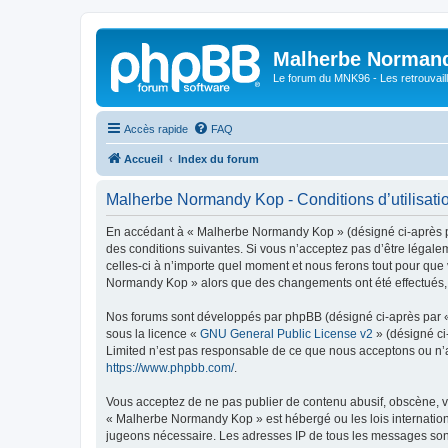
Malherbe Norman
Le forum du MNK96 - Les retrouvaill
Accès rapide
FAQ
Accueil
Index du forum
Malherbe Normandy Kop - Conditions d’utilisati
En accédant à « Malherbe Normandy Kop » (désigné ci-après pa
des conditions suivantes. Si vous n’acceptez pas d’être légal
celles-ci à n’importe quel moment et nous ferons tout pour que 
Normandy Kop » alors que des changements ont été effectués, v
Nos forums sont développés par phpBB (désigné ci-après par « i
sous la licence «
GNU General Public License v2
» (désigné ci
Limited n’est pas responsable de ce que nous acceptons ou n’
https://www.phpbb.com/
.
Vous acceptez de ne pas publier de contenu abusif, obscène, vu
« Malherbe Normandy Kop » est hébergé ou les lois internationa
jugeons nécessaire. Les adresses IP de tous les messages son