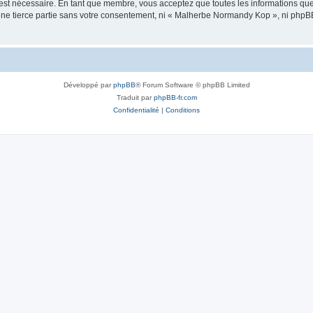
 est nécessaire. En tant que membre, vous acceptez que toutes les informations qu
 une tierce partie sans votre consentement, ni « Malherbe Normandy Kop », ni php
Développé par
phpBB
® Forum Software © phpBB Limited
Traduit par
phpBB-fr.com
Confidentialité
|
Conditions