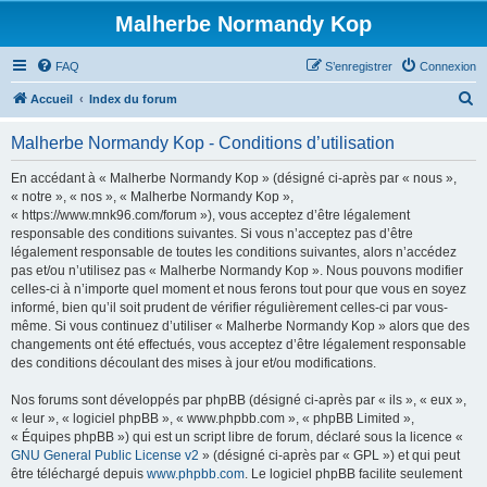
Malherbe Normandy Kop
FAQ
S’enregistrer
Connexion
R
Accueil
Index du forum
e
Malherbe Normandy Kop - Conditions d’utilisation
c
h
En accédant à « Malherbe Normandy Kop » (désigné ci-après par « nous »,
« notre », « nos », « Malherbe Normandy Kop »,
e
« https://www.mnk96.com/forum »), vous acceptez d’être légalement
r
responsable des conditions suivantes. Si vous n’acceptez pas d’être
légalement responsable de toutes les conditions suivantes, alors n’accédez
c
pas et/ou n’utilisez pas « Malherbe Normandy Kop ». Nous pouvons modifier
h
celles-ci à n’importe quel moment et nous ferons tout pour que vous en soyez
informé, bien qu’il soit prudent de vérifier régulièrement celles-ci par vous-
e
même. Si vous continuez d’utiliser « Malherbe Normandy Kop » alors que des
r
changements ont été effectués, vous acceptez d’être légalement responsable
des conditions découlant des mises à jour et/ou modifications.
Nos forums sont développés par phpBB (désigné ci-après par « ils », « eux »,
« leur », « logiciel phpBB », « www.phpbb.com », « phpBB Limited »,
« Équipes phpBB ») qui est un script libre de forum, déclaré sous la licence «
GNU General Public License v2
» (désigné ci-après par « GPL ») et qui peut
être téléchargé depuis
www.phpbb.com
. Le logiciel phpBB facilite seulement