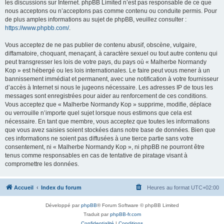
les discussions sur Internet. phpBB Limited n’est pas responsable de ce que
nous acceptons ou n’acceptons pas comme contenu ou conduite permis. Pour
de plus amples informations au sujet de phpBB, veuillez consulter :
https://www.phpbb.com/
.
Vous acceptez de ne pas publier de contenu abusif, obscène, vulgaire,
diffamatoire, choquant, menaçant, à caractère sexuel ou tout autre contenu qui
peut transgresser les lois de votre pays, du pays où « Malherbe Normandy
Kop » est hébergé ou les lois internationales. Le faire peut vous mener à un
bannissement immédiat et permanent, avec une notification à votre fournisseur
d’accès à Internet si nous le jugeons nécessaire. Les adresses IP de tous les
messages sont enregistrées pour aider au renforcement de ces conditions.
Vous acceptez que « Malherbe Normandy Kop » supprime, modifie, déplace
ou verrouille n’importe quel sujet lorsque nous estimons que cela est
nécessaire. En tant que membre, vous acceptez que toutes les informations
que vous avez saisies soient stockées dans notre base de données. Bien que
ces informations ne soient pas diffusées à une tierce partie sans votre
consentement, ni « Malherbe Normandy Kop », ni phpBB ne pourront être
tenus comme responsables en cas de tentative de piratage visant à
compromettre les données.
Accueil
Index du forum
Heures au format
UTC+02:00
Développé par
phpBB
® Forum Software © phpBB Limited
Traduit par
phpBB-fr.com
Confidentialité
|
Conditions