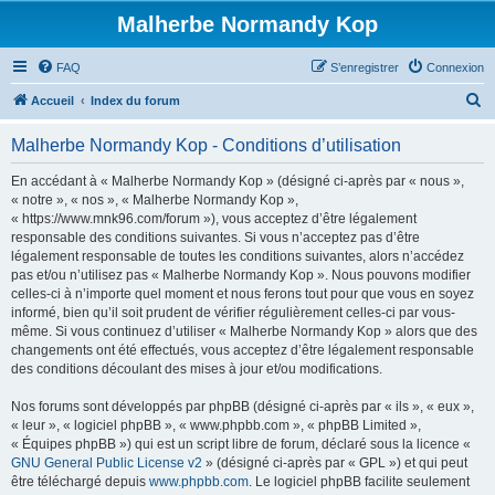
Malherbe Normandy Kop
FAQ
S’enregistrer
Connexion
R
Accueil
Index du forum
e
Malherbe Normandy Kop - Conditions d’utilisation
c
h
En accédant à « Malherbe Normandy Kop » (désigné ci-après par « nous »,
« notre », « nos », « Malherbe Normandy Kop »,
e
« https://www.mnk96.com/forum »), vous acceptez d’être légalement
r
responsable des conditions suivantes. Si vous n’acceptez pas d’être
légalement responsable de toutes les conditions suivantes, alors n’accédez
c
pas et/ou n’utilisez pas « Malherbe Normandy Kop ». Nous pouvons modifier
h
celles-ci à n’importe quel moment et nous ferons tout pour que vous en soyez
informé, bien qu’il soit prudent de vérifier régulièrement celles-ci par vous-
e
même. Si vous continuez d’utiliser « Malherbe Normandy Kop » alors que des
r
changements ont été effectués, vous acceptez d’être légalement responsable
des conditions découlant des mises à jour et/ou modifications.
Nos forums sont développés par phpBB (désigné ci-après par « ils », « eux »,
« leur », « logiciel phpBB », « www.phpbb.com », « phpBB Limited »,
« Équipes phpBB ») qui est un script libre de forum, déclaré sous la licence «
GNU General Public License v2
» (désigné ci-après par « GPL ») et qui peut
être téléchargé depuis
www.phpbb.com
. Le logiciel phpBB facilite seulement