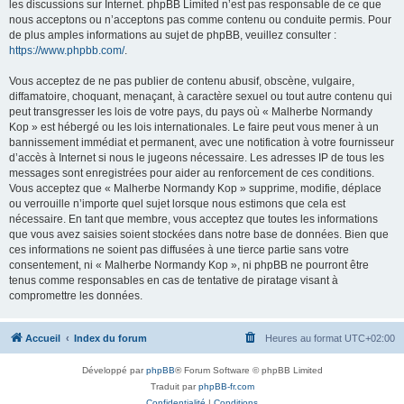
les discussions sur Internet. phpBB Limited n’est pas responsable de ce que
nous acceptons ou n’acceptons pas comme contenu ou conduite permis. Pour
de plus amples informations au sujet de phpBB, veuillez consulter :
https://www.phpbb.com/
.
Vous acceptez de ne pas publier de contenu abusif, obscène, vulgaire,
diffamatoire, choquant, menaçant, à caractère sexuel ou tout autre contenu qui
peut transgresser les lois de votre pays, du pays où « Malherbe Normandy
Kop » est hébergé ou les lois internationales. Le faire peut vous mener à un
bannissement immédiat et permanent, avec une notification à votre fournisseur
d’accès à Internet si nous le jugeons nécessaire. Les adresses IP de tous les
messages sont enregistrées pour aider au renforcement de ces conditions.
Vous acceptez que « Malherbe Normandy Kop » supprime, modifie, déplace
ou verrouille n’importe quel sujet lorsque nous estimons que cela est
nécessaire. En tant que membre, vous acceptez que toutes les informations
que vous avez saisies soient stockées dans notre base de données. Bien que
ces informations ne soient pas diffusées à une tierce partie sans votre
consentement, ni « Malherbe Normandy Kop », ni phpBB ne pourront être
tenus comme responsables en cas de tentative de piratage visant à
compromettre les données.
Accueil
Index du forum
Heures au format
UTC+02:00
Développé par
phpBB
® Forum Software © phpBB Limited
Traduit par
phpBB-fr.com
Confidentialité
|
Conditions