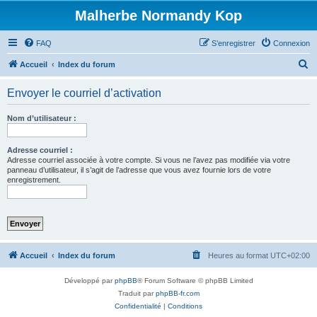
Malherbe Normandy Kop
FAQ
S’enregistrer
Connexion
R
Accueil
Index du forum
e
Envoyer le courriel d’activation
c
h
Nom d’utilisateur :
e
r
Adresse courriel :
Adresse courriel associée à votre compte. Si vous ne l’avez pas modifiée via votre
c
panneau d’utilisateur, il s’agit de l’adresse que vous avez fournie lors de votre
enregistrement.
h
e
r
Accueil
Index du forum
Heures au format
UTC+02:00
Développé par
phpBB
® Forum Software © phpBB Limited
Traduit par
phpBB-fr.com
Confidentialité
|
Conditions