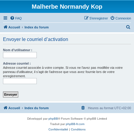
Malherbe Normandy Kop
FAQ
S’enregistrer
Connexion
R
Accueil
Index du forum
e
Envoyer le courriel d’activation
c
h
Nom d’utilisateur :
e
r
Adresse courriel :
Adresse courriel associée à votre compte. Si vous ne l’avez pas modifiée via votre
c
panneau d’utilisateur, il s’agit de l’adresse que vous avez fournie lors de votre
enregistrement.
h
e
r
Accueil
Index du forum
Heures au format
UTC+02:00
Développé par
phpBB
® Forum Software © phpBB Limited
Traduit par
phpBB-fr.com
Confidentialité
|
Conditions