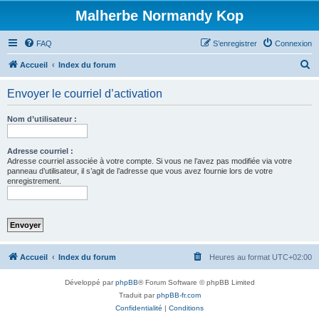
Malherbe Normandy Kop
FAQ
S’enregistrer
Connexion
R
Accueil
Index du forum
e
Envoyer le courriel d’activation
c
h
Nom d’utilisateur :
e
r
Adresse courriel :
Adresse courriel associée à votre compte. Si vous ne l’avez pas modifiée via votre
c
panneau d’utilisateur, il s’agit de l’adresse que vous avez fournie lors de votre
enregistrement.
h
e
r
Accueil
Index du forum
Heures au format
UTC+02:00
Développé par
phpBB
® Forum Software © phpBB Limited
Traduit par
phpBB-fr.com
Confidentialité
|
Conditions