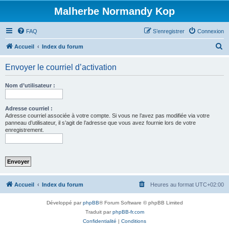
Malherbe Normandy Kop
FAQ
S’enregistrer
Connexion
R
Accueil
Index du forum
e
Envoyer le courriel d’activation
c
h
Nom d’utilisateur :
e
r
Adresse courriel :
Adresse courriel associée à votre compte. Si vous ne l’avez pas modifiée via votre
c
panneau d’utilisateur, il s’agit de l’adresse que vous avez fournie lors de votre
enregistrement.
h
e
r
Accueil
Index du forum
Heures au format
UTC+02:00
Développé par
phpBB
® Forum Software © phpBB Limited
Traduit par
phpBB-fr.com
Confidentialité
|
Conditions