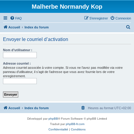
Malherbe Normandy Kop
FAQ
S’enregistrer
Connexion
R
Accueil
Index du forum
e
Envoyer le courriel d’activation
c
h
Nom d’utilisateur :
e
r
Adresse courriel :
Adresse courriel associée à votre compte. Si vous ne l’avez pas modifiée via votre
c
panneau d’utilisateur, il s’agit de l’adresse que vous avez fournie lors de votre
enregistrement.
h
e
r
Accueil
Index du forum
Heures au format
UTC+02:00
Développé par
phpBB
® Forum Software © phpBB Limited
Traduit par
phpBB-fr.com
Confidentialité
|
Conditions