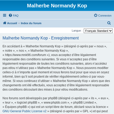
Malherbe Normandy Kop
FAQ
Connexion
R
Accueil
Index du forum
e
Langue :
c
Malherbe Normandy Kop - Enregistrement
h
En accédant à « Malherbe Normandy Kop » (désigné ci-après par « nous »,
e
« notre », « nos », « Malherbe Normandy Kop »,
r
« https://www.mnk96.com/forum »), vous acceptez d’être légalement
responsable des conditions suivantes. Si vous n’acceptez pas d’être
c
légalement responsable de toutes les conditions suivantes, alors n’accédez
h
pas et/ou n’utilisez pas « Malherbe Normandy Kop ». Nous pouvons modifier
e
celles-ci à n’importe quel moment et nous ferons tout pour que vous en soyez
informé, bien qu’il soit prudent de vérifier régulièrement celles-ci par vous-
r
même. Si vous continuez d’utiliser « Malherbe Normandy Kop » alors que des
changements ont été effectués, vous acceptez d’être légalement responsable
des conditions découlant des mises à jour et/ou modifications.
Nos forums sont développés par phpBB (désigné ci-après par « ils », « eux »,
« leur », « logiciel phpBB », « www.phpbb.com », « phpBB Limited »,
« Équipes phpBB ») qui est un script libre de forum, déclaré sous la licence «
GNU General Public License v2
» (désigné ci-après par « GPL ») et qui peut