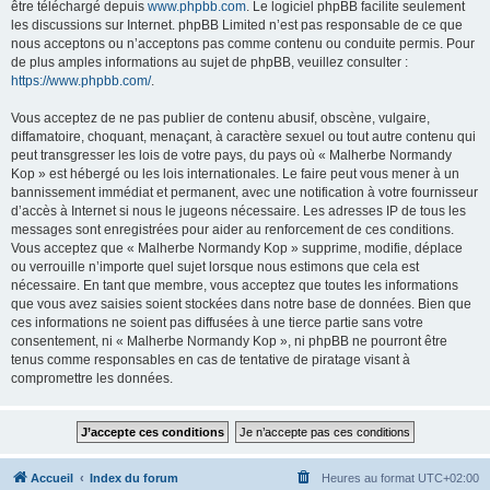
être téléchargé depuis
www.phpbb.com
. Le logiciel phpBB facilite seulement
les discussions sur Internet. phpBB Limited n’est pas responsable de ce que
nous acceptons ou n’acceptons pas comme contenu ou conduite permis. Pour
de plus amples informations au sujet de phpBB, veuillez consulter :
https://www.phpbb.com/
.
Vous acceptez de ne pas publier de contenu abusif, obscène, vulgaire,
diffamatoire, choquant, menaçant, à caractère sexuel ou tout autre contenu qui
peut transgresser les lois de votre pays, du pays où « Malherbe Normandy
Kop » est hébergé ou les lois internationales. Le faire peut vous mener à un
bannissement immédiat et permanent, avec une notification à votre fournisseur
d’accès à Internet si nous le jugeons nécessaire. Les adresses IP de tous les
messages sont enregistrées pour aider au renforcement de ces conditions.
Vous acceptez que « Malherbe Normandy Kop » supprime, modifie, déplace
ou verrouille n’importe quel sujet lorsque nous estimons que cela est
nécessaire. En tant que membre, vous acceptez que toutes les informations
que vous avez saisies soient stockées dans notre base de données. Bien que
ces informations ne soient pas diffusées à une tierce partie sans votre
consentement, ni « Malherbe Normandy Kop », ni phpBB ne pourront être
tenus comme responsables en cas de tentative de piratage visant à
compromettre les données.
Accueil
Index du forum
Heures au format
UTC+02:00