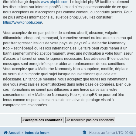
être téléchargé depuis
www.phpbb.com
. Le logiciel phpBB facilite seulement
les discussions sur Internet. phpBB Limited n’est pas responsable de ce que
nous acceptons ou n’acceptons pas comme contenu ou conduite permis. Pour
de plus amples informations au sujet de phpBB, veuillez consulter :
https://www.phpbb.com/
.
Vous acceptez de ne pas publier de contenu abusif, obscène, vulgaire,
diffamatoire, choquant, menaçant, à caractère sexuel ou tout autre contenu qui
peut transgresser les lois de votre pays, du pays où « Malherbe Normandy
Kop » est hébergé ou les lois internationales. Le faire peut vous mener à un
bannissement immédiat et permanent, avec une notification à votre fournisseur
d’accès à Internet si nous le jugeons nécessaire. Les adresses IP de tous les
messages sont enregistrées pour aider au renforcement de ces conditions.
Vous acceptez que « Malherbe Normandy Kop » supprime, modifie, déplace
ou verrouille n’importe quel sujet lorsque nous estimons que cela est
nécessaire. En tant que membre, vous acceptez que toutes les informations
que vous avez saisies soient stockées dans notre base de données. Bien que
ces informations ne soient pas diffusées à une tierce partie sans votre
consentement, ni « Malherbe Normandy Kop », ni phpBB ne pourront être
tenus comme responsables en cas de tentative de piratage visant à
compromettre les données.
Accueil
Index du forum
Heures au format
UTC+02:00