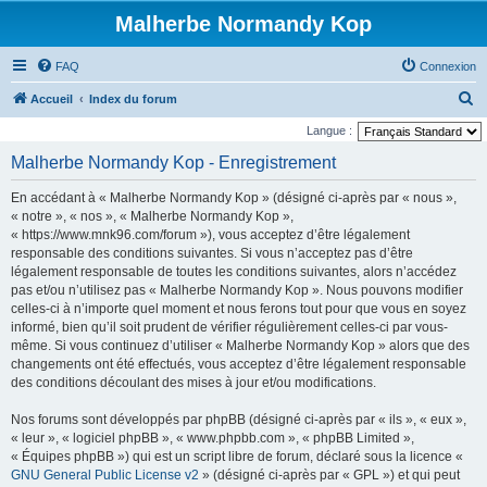
Malherbe Normandy Kop
FAQ
Connexion
R
Accueil
Index du forum
e
Langue :
c
Malherbe Normandy Kop - Enregistrement
h
En accédant à « Malherbe Normandy Kop » (désigné ci-après par « nous »,
e
« notre », « nos », « Malherbe Normandy Kop »,
r
« https://www.mnk96.com/forum »), vous acceptez d’être légalement
responsable des conditions suivantes. Si vous n’acceptez pas d’être
c
légalement responsable de toutes les conditions suivantes, alors n’accédez
h
pas et/ou n’utilisez pas « Malherbe Normandy Kop ». Nous pouvons modifier
e
celles-ci à n’importe quel moment et nous ferons tout pour que vous en soyez
informé, bien qu’il soit prudent de vérifier régulièrement celles-ci par vous-
r
même. Si vous continuez d’utiliser « Malherbe Normandy Kop » alors que des
changements ont été effectués, vous acceptez d’être légalement responsable
des conditions découlant des mises à jour et/ou modifications.
Nos forums sont développés par phpBB (désigné ci-après par « ils », « eux »,
« leur », « logiciel phpBB », « www.phpbb.com », « phpBB Limited »,
« Équipes phpBB ») qui est un script libre de forum, déclaré sous la licence «
GNU General Public License v2
» (désigné ci-après par « GPL ») et qui peut