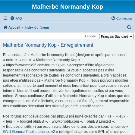
Malherbe Normandy Kop
FAQ
Connexion
R
Accueil
Index du forum
e
Langue :
c
Malherbe Normandy Kop - Enregistrement
h
En accédant à « Malherbe Normandy Kop » (désigné ci-après par « nous »,
e
« notre », « nos », « Malherbe Normandy Kop »,
r
« https://www.mnk96.com/forum »), vous acceptez d’être légalement
responsable des conditions suivantes. Si vous n’acceptez pas d’être
c
légalement responsable de toutes les conditions suivantes, alors n’accédez
h
pas et/ou n’utilisez pas « Malherbe Normandy Kop ». Nous pouvons modifier
e
celles-ci à n’importe quel moment et nous ferons tout pour que vous en soyez
informé, bien qu’il soit prudent de vérifier régulièrement celles-ci par vous-
r
même. Si vous continuez d’utiliser « Malherbe Normandy Kop » alors que des
changements ont été effectués, vous acceptez d’être légalement responsable
des conditions découlant des mises à jour et/ou modifications.
Nos forums sont développés par phpBB (désigné ci-après par « ils », « eux »,
« leur », « logiciel phpBB », « www.phpbb.com », « phpBB Limited »,
« Équipes phpBB ») qui est un script libre de forum, déclaré sous la licence «
GNU General Public License v2
» (désigné ci-après par « GPL ») et qui peut