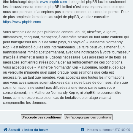
être téléchargé depuis
www.phpbb.com
. Le logiciel phpBB facilite seulement
les discussions sur Internet. phpBB Limited n’est pas responsable de ce que
nous acceptons ou n’acceptons pas comme contenu ou conduite permis. Pour
de plus amples informations au sujet de phpBB, veuillez consulter :
https://www.phpbb.com/
.
Vous acceptez de ne pas publier de contenu abusif, obscène, vulgaire,
diffamatoire, choquant, menaçant, à caractère sexuel ou tout autre contenu qui
peut transgresser les lois de votre pays, du pays où « Malherbe Normandy
Kop » est hébergé ou les lois internationales. Le faire peut vous mener à un
bannissement immédiat et permanent, avec une notification à votre fournisseur
d’accès à Internet si nous le jugeons nécessaire. Les adresses IP de tous les
messages sont enregistrées pour aider au renforcement de ces conditions.
Vous acceptez que « Malherbe Normandy Kop » supprime, modifie, déplace
ou verrouille n’importe quel sujet lorsque nous estimons que cela est
nécessaire. En tant que membre, vous acceptez que toutes les informations
que vous avez saisies soient stockées dans notre base de données. Bien que
ces informations ne soient pas diffusées à une tierce partie sans votre
consentement, ni « Malherbe Normandy Kop », ni phpBB ne pourront être
tenus comme responsables en cas de tentative de piratage visant à
compromettre les données.
Accueil
Index du forum
Heures au format
UTC+02:00