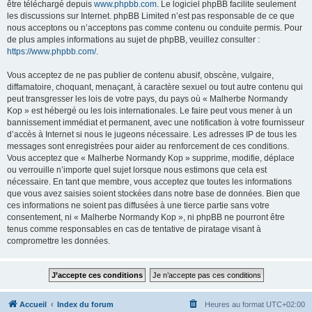
être téléchargé depuis
www.phpbb.com
. Le logiciel phpBB facilite seulement
les discussions sur Internet. phpBB Limited n’est pas responsable de ce que
nous acceptons ou n’acceptons pas comme contenu ou conduite permis. Pour
de plus amples informations au sujet de phpBB, veuillez consulter :
https://www.phpbb.com/
.
Vous acceptez de ne pas publier de contenu abusif, obscène, vulgaire,
diffamatoire, choquant, menaçant, à caractère sexuel ou tout autre contenu qui
peut transgresser les lois de votre pays, du pays où « Malherbe Normandy
Kop » est hébergé ou les lois internationales. Le faire peut vous mener à un
bannissement immédiat et permanent, avec une notification à votre fournisseur
d’accès à Internet si nous le jugeons nécessaire. Les adresses IP de tous les
messages sont enregistrées pour aider au renforcement de ces conditions.
Vous acceptez que « Malherbe Normandy Kop » supprime, modifie, déplace
ou verrouille n’importe quel sujet lorsque nous estimons que cela est
nécessaire. En tant que membre, vous acceptez que toutes les informations
que vous avez saisies soient stockées dans notre base de données. Bien que
ces informations ne soient pas diffusées à une tierce partie sans votre
consentement, ni « Malherbe Normandy Kop », ni phpBB ne pourront être
tenus comme responsables en cas de tentative de piratage visant à
compromettre les données.
Accueil
Index du forum
Heures au format
UTC+02:00