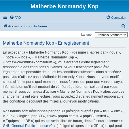
Malherbe Normandy Kop
FAQ
Connexion
R
Accueil
Index du forum
e
Langue :
c
Malherbe Normandy Kop - Enregistrement
h
En accédant à « Malherbe Normandy Kop » (désigné ci-après par « nous »,
e
« notre », « nos », « Malherbe Normandy Kop »,
r
« https://www.mnk96.com/forum »), vous acceptez d’être légalement
responsable des conditions suivantes. Si vous n’acceptez pas d’être
c
légalement responsable de toutes les conditions suivantes, alors n’accédez
h
pas et/ou n’utilisez pas « Malherbe Normandy Kop ». Nous pouvons modifier
e
celles-ci à n’importe quel moment et nous ferons tout pour que vous en soyez
informé, bien qu’il soit prudent de vérifier régulièrement celles-ci par vous-
r
même. Si vous continuez d’utiliser « Malherbe Normandy Kop » alors que des
changements ont été effectués, vous acceptez d’être légalement responsable
des conditions découlant des mises à jour et/ou modifications.
Nos forums sont développés par phpBB (désigné ci-après par « ils », « eux »,
« leur », « logiciel phpBB », « www.phpbb.com », « phpBB Limited »,
« Équipes phpBB ») qui est un script libre de forum, déclaré sous la licence «
GNU General Public License v2
» (désigné ci-après par « GPL ») et qui peut