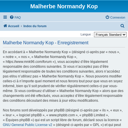
Malherbe Normandy Kop
FAQ
Connexion
R
Accueil
Index du forum
e
Langue :
c
Malherbe Normandy Kop - Enregistrement
h
En accédant à « Malherbe Normandy Kop » (désigné ci-après par « nous »,
e
« notre », « nos », « Malherbe Normandy Kop »,
r
« https://www.mnk96.com/forum »), vous acceptez d’être légalement
responsable des conditions suivantes. Si vous n’acceptez pas d’être
c
légalement responsable de toutes les conditions suivantes, alors n’accédez
h
pas et/ou n’utilisez pas « Malherbe Normandy Kop ». Nous pouvons modifier
e
celles-ci à n’importe quel moment et nous ferons tout pour que vous en soyez
informé, bien qu’il soit prudent de vérifier régulièrement celles-ci par vous-
r
même. Si vous continuez d’utiliser « Malherbe Normandy Kop » alors que des
changements ont été effectués, vous acceptez d’être légalement responsable
des conditions découlant des mises à jour et/ou modifications.
Nos forums sont développés par phpBB (désigné ci-après par « ils », « eux »,
« leur », « logiciel phpBB », « www.phpbb.com », « phpBB Limited »,
« Équipes phpBB ») qui est un script libre de forum, déclaré sous la licence «
GNU General Public License v2
» (désigné ci-après par « GPL ») et qui peut