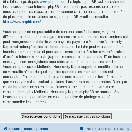
être téléchargé depuis
www.phpbb.com
. Le logiciel phpBB facilite seulement
les discussions sur Internet. phpBB Limited n’est pas responsable de ce que
nous acceptons ou n’acceptons pas comme contenu ou conduite permis. Pour
de plus amples informations au sujet de phpBB, veuillez consulter :
https://www.phpbb.com/
.
Vous acceptez de ne pas publier de contenu abusif, obscène, vulgaire,
diffamatoire, choquant, menaçant, à caractère sexuel ou tout autre contenu qui
peut transgresser les lois de votre pays, du pays où « Malherbe Normandy
Kop » est hébergé ou les lois internationales. Le faire peut vous mener à un
bannissement immédiat et permanent, avec une notification à votre fournisseur
d’accès à Internet si nous le jugeons nécessaire. Les adresses IP de tous les
messages sont enregistrées pour aider au renforcement de ces conditions.
Vous acceptez que « Malherbe Normandy Kop » supprime, modifie, déplace
ou verrouille n’importe quel sujet lorsque nous estimons que cela est
nécessaire. En tant que membre, vous acceptez que toutes les informations
que vous avez saisies soient stockées dans notre base de données. Bien que
ces informations ne soient pas diffusées à une tierce partie sans votre
consentement, ni « Malherbe Normandy Kop », ni phpBB ne pourront être
tenus comme responsables en cas de tentative de piratage visant à
compromettre les données.
Accueil
Index du forum
Heures au format
UTC+02:00