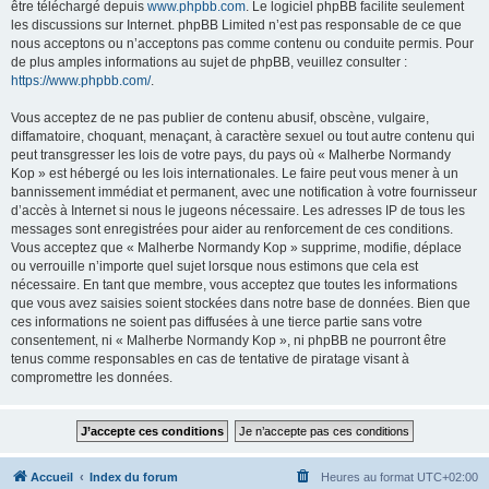
être téléchargé depuis
www.phpbb.com
. Le logiciel phpBB facilite seulement
les discussions sur Internet. phpBB Limited n’est pas responsable de ce que
nous acceptons ou n’acceptons pas comme contenu ou conduite permis. Pour
de plus amples informations au sujet de phpBB, veuillez consulter :
https://www.phpbb.com/
.
Vous acceptez de ne pas publier de contenu abusif, obscène, vulgaire,
diffamatoire, choquant, menaçant, à caractère sexuel ou tout autre contenu qui
peut transgresser les lois de votre pays, du pays où « Malherbe Normandy
Kop » est hébergé ou les lois internationales. Le faire peut vous mener à un
bannissement immédiat et permanent, avec une notification à votre fournisseur
d’accès à Internet si nous le jugeons nécessaire. Les adresses IP de tous les
messages sont enregistrées pour aider au renforcement de ces conditions.
Vous acceptez que « Malherbe Normandy Kop » supprime, modifie, déplace
ou verrouille n’importe quel sujet lorsque nous estimons que cela est
nécessaire. En tant que membre, vous acceptez que toutes les informations
que vous avez saisies soient stockées dans notre base de données. Bien que
ces informations ne soient pas diffusées à une tierce partie sans votre
consentement, ni « Malherbe Normandy Kop », ni phpBB ne pourront être
tenus comme responsables en cas de tentative de piratage visant à
compromettre les données.
Accueil
Index du forum
Heures au format
UTC+02:00