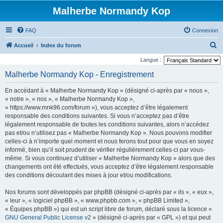
Malherbe Normandy Kop
FAQ
Connexion
R
Accueil
Index du forum
e
Langue :
c
Malherbe Normandy Kop - Enregistrement
h
En accédant à « Malherbe Normandy Kop » (désigné ci-après par « nous »,
e
« notre », « nos », « Malherbe Normandy Kop »,
r
« https://www.mnk96.com/forum »), vous acceptez d’être légalement
responsable des conditions suivantes. Si vous n’acceptez pas d’être
c
légalement responsable de toutes les conditions suivantes, alors n’accédez
h
pas et/ou n’utilisez pas « Malherbe Normandy Kop ». Nous pouvons modifier
e
celles-ci à n’importe quel moment et nous ferons tout pour que vous en soyez
informé, bien qu’il soit prudent de vérifier régulièrement celles-ci par vous-
r
même. Si vous continuez d’utiliser « Malherbe Normandy Kop » alors que des
changements ont été effectués, vous acceptez d’être légalement responsable
des conditions découlant des mises à jour et/ou modifications.
Nos forums sont développés par phpBB (désigné ci-après par « ils », « eux »,
« leur », « logiciel phpBB », « www.phpbb.com », « phpBB Limited »,
« Équipes phpBB ») qui est un script libre de forum, déclaré sous la licence «
GNU General Public License v2
» (désigné ci-après par « GPL ») et qui peut