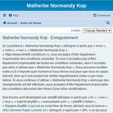
Malherbe Normandy Kop
FAQ
Connexion
R
Accueil
Index du forum
e
Langue :
c
Malherbe Normandy Kop - Enregistrement
h
En accédant à « Malherbe Normandy Kop » (désigné ci-après par « nous »,
e
« notre », « nos », « Malherbe Normandy Kop »,
r
« https://www.mnk96.com/forum »), vous acceptez d’être légalement
responsable des conditions suivantes. Si vous n’acceptez pas d’être
c
légalement responsable de toutes les conditions suivantes, alors n’accédez
h
pas et/ou n’utilisez pas « Malherbe Normandy Kop ». Nous pouvons modifier
e
celles-ci à n’importe quel moment et nous ferons tout pour que vous en soyez
informé, bien qu’il soit prudent de vérifier régulièrement celles-ci par vous-
r
même. Si vous continuez d’utiliser « Malherbe Normandy Kop » alors que des
changements ont été effectués, vous acceptez d’être légalement responsable
des conditions découlant des mises à jour et/ou modifications.
Nos forums sont développés par phpBB (désigné ci-après par « ils », « eux »,
« leur », « logiciel phpBB », « www.phpbb.com », « phpBB Limited »,
« Équipes phpBB ») qui est un script libre de forum, déclaré sous la licence «
GNU General Public License v2
» (désigné ci-après par « GPL ») et qui peut