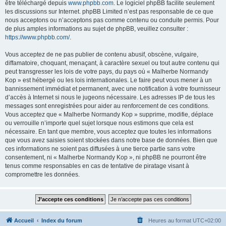
être téléchargé depuis
www.phpbb.com
. Le logiciel phpBB facilite seulement
les discussions sur Internet. phpBB Limited n’est pas responsable de ce que
nous acceptons ou n’acceptons pas comme contenu ou conduite permis. Pour
de plus amples informations au sujet de phpBB, veuillez consulter :
https://www.phpbb.com/
.
Vous acceptez de ne pas publier de contenu abusif, obscène, vulgaire,
diffamatoire, choquant, menaçant, à caractère sexuel ou tout autre contenu qui
peut transgresser les lois de votre pays, du pays où « Malherbe Normandy
Kop » est hébergé ou les lois internationales. Le faire peut vous mener à un
bannissement immédiat et permanent, avec une notification à votre fournisseur
d’accès à Internet si nous le jugeons nécessaire. Les adresses IP de tous les
messages sont enregistrées pour aider au renforcement de ces conditions.
Vous acceptez que « Malherbe Normandy Kop » supprime, modifie, déplace
ou verrouille n’importe quel sujet lorsque nous estimons que cela est
nécessaire. En tant que membre, vous acceptez que toutes les informations
que vous avez saisies soient stockées dans notre base de données. Bien que
ces informations ne soient pas diffusées à une tierce partie sans votre
consentement, ni « Malherbe Normandy Kop », ni phpBB ne pourront être
tenus comme responsables en cas de tentative de piratage visant à
compromettre les données.
Accueil
Index du forum
Heures au format
UTC+02:00