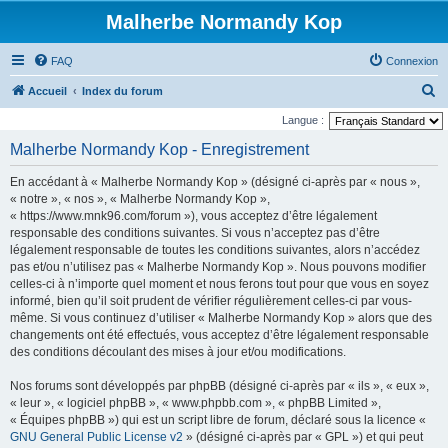
Malherbe Normandy Kop
FAQ
Connexion
R
Accueil
Index du forum
e
Langue :
c
Malherbe Normandy Kop - Enregistrement
h
En accédant à « Malherbe Normandy Kop » (désigné ci-après par « nous »,
e
« notre », « nos », « Malherbe Normandy Kop »,
r
« https://www.mnk96.com/forum »), vous acceptez d’être légalement
responsable des conditions suivantes. Si vous n’acceptez pas d’être
c
légalement responsable de toutes les conditions suivantes, alors n’accédez
h
pas et/ou n’utilisez pas « Malherbe Normandy Kop ». Nous pouvons modifier
e
celles-ci à n’importe quel moment et nous ferons tout pour que vous en soyez
informé, bien qu’il soit prudent de vérifier régulièrement celles-ci par vous-
r
même. Si vous continuez d’utiliser « Malherbe Normandy Kop » alors que des
changements ont été effectués, vous acceptez d’être légalement responsable
des conditions découlant des mises à jour et/ou modifications.
Nos forums sont développés par phpBB (désigné ci-après par « ils », « eux »,
« leur », « logiciel phpBB », « www.phpbb.com », « phpBB Limited »,
« Équipes phpBB ») qui est un script libre de forum, déclaré sous la licence «
GNU General Public License v2
» (désigné ci-après par « GPL ») et qui peut