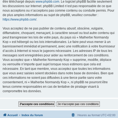
être téléchargé depuis
www.phpbb.com
. Le logiciel phpBB facilite seulement
les discussions sur Internet. phpBB Limited n’est pas responsable de ce que
nous acceptons ou n’acceptons pas comme contenu ou conduite permis. Pour
de plus amples informations au sujet de phpBB, veuillez consulter :
https://www.phpbb.com/
.
Vous acceptez de ne pas publier de contenu abusif, obscène, vulgaire,
diffamatoire, choquant, menaçant, à caractère sexuel ou tout autre contenu qui
peut transgresser les lois de votre pays, du pays où « Malherbe Normandy
Kop » est hébergé ou les lois internationales. Le faire peut vous mener à un
bannissement immédiat et permanent, avec une notification à votre fournisseur
d’accès à Internet si nous le jugeons nécessaire. Les adresses IP de tous les
messages sont enregistrées pour aider au renforcement de ces conditions.
Vous acceptez que « Malherbe Normandy Kop » supprime, modifie, déplace
ou verrouille n’importe quel sujet lorsque nous estimons que cela est
nécessaire. En tant que membre, vous acceptez que toutes les informations
que vous avez saisies soient stockées dans notre base de données. Bien que
ces informations ne soient pas diffusées à une tierce partie sans votre
consentement, ni « Malherbe Normandy Kop », ni phpBB ne pourront être
tenus comme responsables en cas de tentative de piratage visant à
compromettre les données.
Accueil
Index du forum
Heures au format
UTC+02:00