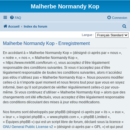
Malherbe Normandy Kop
FAQ
Connexion
R
Accueil
Index du forum
e
Langue :
c
Malherbe Normandy Kop - Enregistrement
h
En accédant à « Malherbe Normandy Kop » (désigné ci-après par « nous »,
e
« notre », « nos », « Malherbe Normandy Kop »,
r
« https://www.mnk96.com/forum »), vous acceptez d’être légalement
responsable des conditions suivantes. Si vous n’acceptez pas d’être
c
légalement responsable de toutes les conditions suivantes, alors n’accédez
h
pas et/ou n’utilisez pas « Malherbe Normandy Kop ». Nous pouvons modifier
e
celles-ci à n’importe quel moment et nous ferons tout pour que vous en soyez
informé, bien qu’il soit prudent de vérifier régulièrement celles-ci par vous-
r
même. Si vous continuez d’utiliser « Malherbe Normandy Kop » alors que des
changements ont été effectués, vous acceptez d’être légalement responsable
des conditions découlant des mises à jour et/ou modifications.
Nos forums sont développés par phpBB (désigné ci-après par « ils », « eux »,
« leur », « logiciel phpBB », « www.phpbb.com », « phpBB Limited »,
« Équipes phpBB ») qui est un script libre de forum, déclaré sous la licence «
GNU General Public License v2
» (désigné ci-après par « GPL ») et qui peut