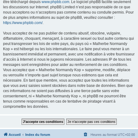
être téléchargé depuis
www.phpbb.com
. Le logiciel phpBB facilite seulement
les discussions sur Internet. phpBB Limited n’est pas responsable de ce que
nous acceptons ou n’acceptons pas comme contenu ou conduite permis. Pour
de plus amples informations au sujet de phpBB, veuillez consulter :
https://www.phpbb.com/
.
Vous acceptez de ne pas publier de contenu abusif, obscène, vulgaire,
diffamatoire, choquant, menaçant, à caractère sexuel ou tout autre contenu qui
peut transgresser les lois de votre pays, du pays où « Malherbe Normandy
Kop » est hébergé ou les lois internationales. Le faire peut vous mener à un
bannissement immédiat et permanent, avec une notification à votre fournisseur
d’accès à Internet si nous le jugeons nécessaire. Les adresses IP de tous les
messages sont enregistrées pour aider au renforcement de ces conditions.
Vous acceptez que « Malherbe Normandy Kop » supprime, modifie, déplace
ou verrouille n’importe quel sujet lorsque nous estimons que cela est
nécessaire. En tant que membre, vous acceptez que toutes les informations
que vous avez saisies soient stockées dans notre base de données. Bien que
ces informations ne soient pas diffusées à une tierce partie sans votre
consentement, ni « Malherbe Normandy Kop », ni phpBB ne pourront être
tenus comme responsables en cas de tentative de piratage visant à
compromettre les données.
Accueil
Index du forum
Heures au format
UTC+02:00