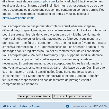
être téléchargé depuis
www.phpbb.com
. Le logiciel phpBB facilite seulement
les discussions sur Internet. phpBB Limited n’est pas responsable de ce que
nous acceptons ou n’acceptons pas comme contenu ou conduite permis. Pour
de plus amples informations au sujet de phpBB, veuillez consulter :
https://www.phpbb.com/
.
Vous acceptez de ne pas publier de contenu abusif, obscène, vulgaire,
diffamatoire, choquant, menaçant, à caractère sexuel ou tout autre contenu qui
peut transgresser les lois de votre pays, du pays où « Malherbe Normandy
Kop » est hébergé ou les lois internationales. Le faire peut vous mener à un
bannissement immédiat et permanent, avec une notification à votre fournisseur
d’accès à Internet si nous le jugeons nécessaire. Les adresses IP de tous les
messages sont enregistrées pour aider au renforcement de ces conditions.
Vous acceptez que « Malherbe Normandy Kop » supprime, modifie, déplace
ou verrouille n’importe quel sujet lorsque nous estimons que cela est
nécessaire. En tant que membre, vous acceptez que toutes les informations
que vous avez saisies soient stockées dans notre base de données. Bien que
ces informations ne soient pas diffusées à une tierce partie sans votre
consentement, ni « Malherbe Normandy Kop », ni phpBB ne pourront être
tenus comme responsables en cas de tentative de piratage visant à
compromettre les données.
Accueil
Index du forum
Heures au format
UTC+02:00