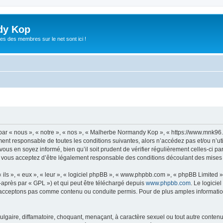
dy Kop
es des membres sur le net sont ici !
r « nous », « notre », « nos », « Malherbe Normandy Kop », « https://www.mnk96
ement responsable de toutes les conditions suivantes, alors n’accédez pas et/ou n
vous en soyez informé, bien qu’il soit prudent de vérifier régulièrement celles-ci p
ous acceptez d’être légalement responsable des conditions découlant des mises à 
ls », « eux », « leur », « logiciel phpBB », « www.phpbb.com », « phpBB Limited »,
-après par « GPL ») et qui peut être téléchargé depuis
www.phpbb.com
. Le logicie
acceptons pas comme contenu ou conduite permis. Pour de plus amples informations
lgaire, diffamatoire, choquant, menaçant, à caractère sexuel ou tout autre contenu 