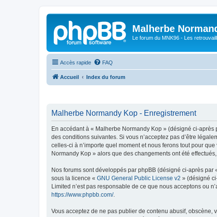
Malherbe Norman
Le forum du MNK96 - Les retrouvaill
Accès rapide
FAQ
Accueil
Index du forum
Malherbe Normandy Kop - Enregistrement
En accédant à « Malherbe Normandy Kop » (désigné ci-après pa
des conditions suivantes. Si vous n’acceptez pas d’être légal
celles-ci à n’importe quel moment et nous ferons tout pour que 
Normandy Kop » alors que des changements ont été effectués, v
Nos forums sont développés par phpBB (désigné ci-après par « i
sous la licence «
GNU General Public License v2
» (désigné ci
Limited n’est pas responsable de ce que nous acceptons ou n’
https://www.phpbb.com/
.
Vous acceptez de ne pas publier de contenu abusif, obscène, vu