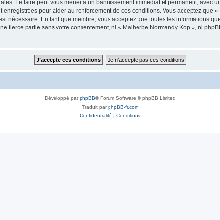
les. Le faire peut vous mener à un bannissement immédiat et permanent, avec une no
t enregistrées pour aider au renforcement de ces conditions. Vous acceptez que
 est nécessaire. En tant que membre, vous acceptez que toutes les informations qu
 une tierce partie sans votre consentement, ni « Malherbe Normandy Kop », ni php
Développé par
phpBB
® Forum Software © phpBB Limited
Traduit par
phpBB-fr.com
Confidentialité
|
Conditions