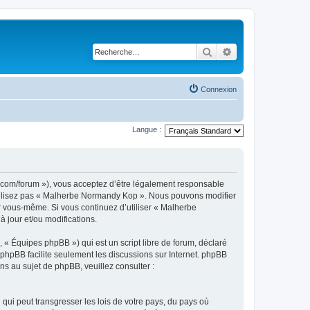
Rechercher
Recherche avancé
Connexion
Langue :
.com/forum »), vous acceptez d’être légalement responsable
’utilisez pas « Malherbe Normandy Kop ». Nous pouvons modifier
ar vous-même. Si vous continuez d’utiliser « Malherbe
jour et/ou modifications.
 « Équipes phpBB ») qui est un script libre de forum, déclaré
l phpBB facilite seulement les discussions sur Internet. phpBB
 au sujet de phpBB, veuillez consulter :
qui peut transgresser les lois de votre pays, du pays où