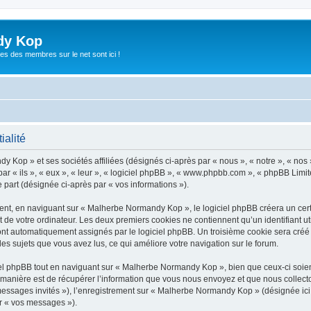
dy Kop
es des membres sur le net sont ici !
ialité
y Kop » et ses sociétés affiliées (désignés ci-après par « nous », « notre », « no
r « ils », « eux », « leur », « logiciel phpBB », « www.phpbb.com », « phpBB Limite
e part (désignée ci-après par « vos informations »).
t, en naviguant sur « Malherbe Normandy Kop », le logiciel phpBB créera un certai
 de votre ordinateur. Les deux premiers cookies ne contiennent qu’un identifiant util
 sont automatiquement assignés par le logiciel phpBB. Un troisième cookie sera cré
les sujets que vous avez lus, ce qui améliore votre navigation sur le forum.
l phpBB tout en naviguant sur « Malherbe Normandy Kop », bien que ceux-ci soient
nière est de récupérer l’information que vous nous envoyez et que nous collectons. 
« messages invités »), l’enregistrement sur « Malherbe Normandy Kop » (désignée i
ar « vos messages »).