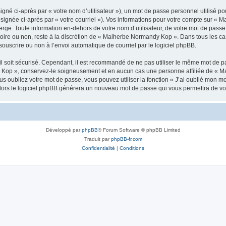
gné ci-après par « votre nom d’utilisateur »), un mot de passe personnel utilisé po
ésignée ci-après par « votre courriel »). Vos informations pour votre compte sur «
rge. Toute information en-dehors de votre nom d’utilisateur, de votre mot de pass
atoire ou non, reste à la discrétion de « Malherbe Normandy Kop ». Dans tous les ca
souscrire ou non à l’envoi automatique de courriel par le logiciel phpBB.
l soit sécurisé. Cependant, il est recommandé de ne pas utiliser le même mot de pas
 Kop », conservez-le soigneusement et en aucun cas une personne affiliée de « M
 oubliez votre mot de passe, vous pouvez utiliser la fonction « J’ai oublié mon m
, alors le logiciel phpBB générera un nouveau mot de passe qui vous permettra de v
Développé par
phpBB
® Forum Software © phpBB Limited
Traduit par
phpBB-fr.com
Confidentialité
|
Conditions