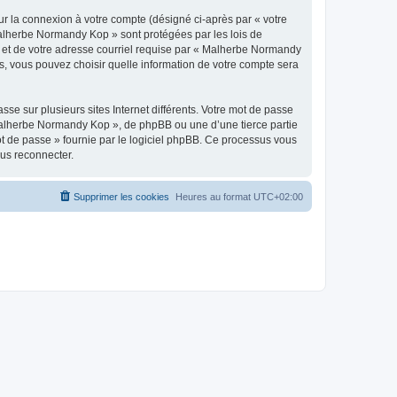
ur la connexion à votre compte (désigné ci-après par « votre
 Malherbe Normandy Kop » sont protégées par les lois de
e et de votre adresse courriel requise par « Malherbe Normandy
s, vous pouvez choisir quelle information de votre compte sera
se sur plusieurs sites Internet différents. Votre mot de passe
alherbe Normandy Kop », de phpBB ou une d’une tierce partie
ot de passe » fournie par le logiciel phpBB. Ce processus vous
ous reconnecter.
Supprimer les cookies
Heures au format
UTC+02:00