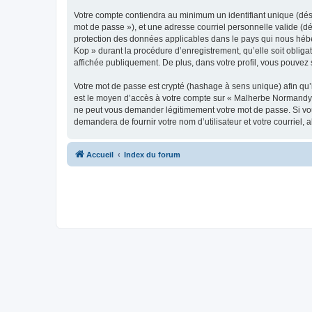
Votre compte contiendra au minimum un identifiant unique (dési
mot de passe »), et une adresse courriel personnelle valide (d
protection des données applicables dans le pays qui nous hébe
Kop » durant la procédure d’enregistrement, qu’elle soit oblig
affichée publiquement. De plus, dans votre profil, vous pouvez 
Votre mot de passe est crypté (hashage à sens unique) afin qu’i
est le moyen d’accès à votre compte sur « Malherbe Normandy
ne peut vous demander légitimement votre mot de passe. Si vous
demandera de fournir votre nom d’utilisateur et votre courriel
Accueil
Index du forum