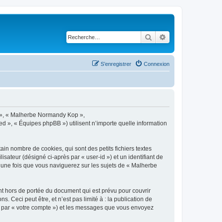
Rechercher
Recherche avancé
S’enregistrer
Connexion
s », « Malherbe Normandy Kop »,
d », « Équipes phpBB ») utilisent n’importe quelle information
n nombre de cookies, qui sont des petits fichiers textes
isateur (désigné ci-après par « user-id ») et un identifiant de
é une fois que vous naviguerez sur les sujets de « Malherbe
 hors de portée du document qui est prévu pour couvrir
Ceci peut être, et n’est pas limité à : la publication de
ci par « votre compte ») et les messages que vous envoyez