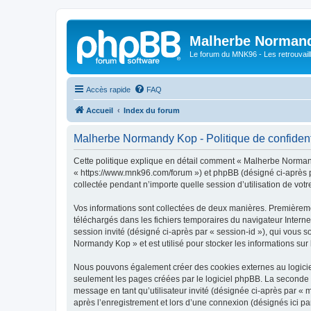
Malherbe Norman
Le forum du MNK96 - Les retrouvaill
Accès rapide
FAQ
Accueil
Index du forum
Malherbe Normandy Kop - Politique de confident
Cette politique explique en détail comment « Malherbe Normand
« https://www.mnk96.com/forum ») et phpBB (désigné ci-après pa
collectée pendant n’importe quelle session d’utilisation de votr
Vos informations sont collectées de deux manières. Premièremen
téléchargés dans les fichiers temporaires du navigateur Internet
session invité (désigné ci-après par « session-id »), qui vous
Normandy Kop » et est utilisé pour stocker les informations sur 
Nous pouvons également créer des cookies externes au logicie
seulement les pages créées par le logiciel phpBB. La seconde ma
message en tant qu’utilisateur invité (désignée ci-après par 
après l’enregistrement et lors d’une connexion (désignés ici p