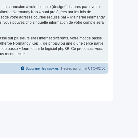
ur la connexion à votre compte (désigné ci-après par « votre
 Malherbe Normandy Kop » sont protégées par les lois de
e et de votre adresse courriel requise par « Malherbe Normandy
s, vous pouvez choisir quelle information de votre compte sera
se sur plusieurs sites Internet différents. Votre mot de passe
alherbe Normandy Kop », de phpBB ou une d’une tierce partie
ot de passe » fournie par le logiciel phpBB. Ce processus vous
ous reconnecter.
Supprimer les cookies
Heures au format
UTC+02:00