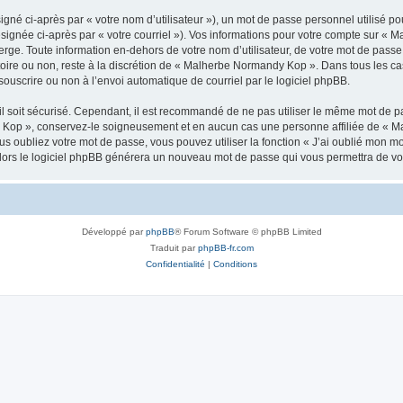
gné ci-après par « votre nom d’utilisateur »), un mot de passe personnel utilisé po
ésignée ci-après par « votre courriel »). Vos informations pour votre compte sur «
rge. Toute information en-dehors de votre nom d’utilisateur, de votre mot de pass
atoire ou non, reste à la discrétion de « Malherbe Normandy Kop ». Dans tous les ca
souscrire ou non à l’envoi automatique de courriel par le logiciel phpBB.
l soit sécurisé. Cependant, il est recommandé de ne pas utiliser le même mot de pas
 Kop », conservez-le soigneusement et en aucun cas une personne affiliée de « M
 oubliez votre mot de passe, vous pouvez utiliser la fonction « J’ai oublié mon m
, alors le logiciel phpBB générera un nouveau mot de passe qui vous permettra de v
Développé par
phpBB
® Forum Software © phpBB Limited
Traduit par
phpBB-fr.com
Confidentialité
|
Conditions