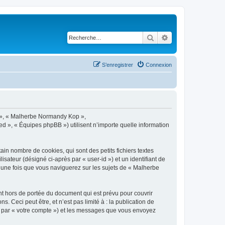
Rechercher
Recherche avancé
S’enregistrer
Connexion
s », « Malherbe Normandy Kop »,
d », « Équipes phpBB ») utilisent n’importe quelle information
n nombre de cookies, qui sont des petits fichiers textes
isateur (désigné ci-après par « user-id ») et un identifiant de
é une fois que vous naviguerez sur les sujets de « Malherbe
 hors de portée du document qui est prévu pour couvrir
Ceci peut être, et n’est pas limité à : la publication de
ci par « votre compte ») et les messages que vous envoyez