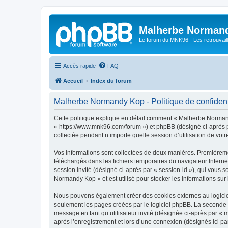
Malherbe Norman
Le forum du MNK96 - Les retrouvaill
Accès rapide
FAQ
Accueil
Index du forum
Malherbe Normandy Kop - Politique de confident
Cette politique explique en détail comment « Malherbe Normand
« https://www.mnk96.com/forum ») et phpBB (désigné ci-après pa
collectée pendant n’importe quelle session d’utilisation de votr
Vos informations sont collectées de deux manières. Premièremen
téléchargés dans les fichiers temporaires du navigateur Internet
session invité (désigné ci-après par « session-id »), qui vous
Normandy Kop » et est utilisé pour stocker les informations sur 
Nous pouvons également créer des cookies externes au logicie
seulement les pages créées par le logiciel phpBB. La seconde ma
message en tant qu’utilisateur invité (désignée ci-après par 
après l’enregistrement et lors d’une connexion (désignés ici p