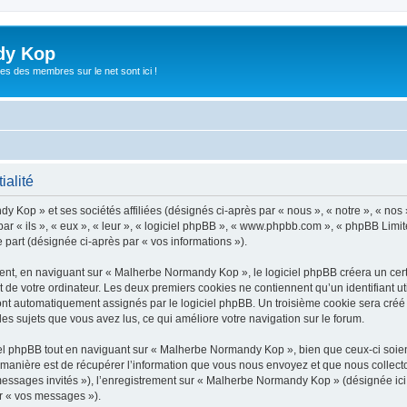
dy Kop
es des membres sur le net sont ici !
ialité
y Kop » et ses sociétés affiliées (désignés ci-après par « nous », « notre », « no
r « ils », « eux », « leur », « logiciel phpBB », « www.phpbb.com », « phpBB Limite
e part (désignée ci-après par « vos informations »).
t, en naviguant sur « Malherbe Normandy Kop », le logiciel phpBB créera un certai
 de votre ordinateur. Les deux premiers cookies ne contiennent qu’un identifiant util
 sont automatiquement assignés par le logiciel phpBB. Un troisième cookie sera cré
les sujets que vous avez lus, ce qui améliore votre navigation sur le forum.
l phpBB tout en naviguant sur « Malherbe Normandy Kop », bien que ceux-ci soient
nière est de récupérer l’information que vous nous envoyez et que nous collectons. 
« messages invités »), l’enregistrement sur « Malherbe Normandy Kop » (désignée i
ar « vos messages »).