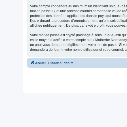
Votre compte contiendra au minimum un identifiant unique (dési
mot de passe »), et une adresse courriel personnelle valide (d
protection des données applicables dans le pays qui nous hébe
Kop » durant la procédure d’enregistrement, qu’elle soit oblig
affichée publiquement. De plus, dans votre profil, vous pouvez 
Votre mot de passe est crypté (hashage à sens unique) afin qu’i
est le moyen d’accès à votre compte sur « Malherbe Normandy
ne peut vous demander légitimement votre mot de passe. Si vous
demandera de fournir votre nom d’utilisateur et votre courriel
Accueil
Index du forum