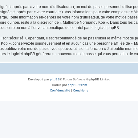
gné ci-après par « votre nom d’utilisateur »), un mot de passe personnel utilisé po
ésignée ci-après par « votre courriel »). Vos informations pour votre compte sur «
rge. Toute information en-dehors de votre nom d’utilisateur, de votre mot de pass
atoire ou non, reste à la discrétion de « Malherbe Normandy Kop ». Dans tous les ca
souscrire ou non à l’envoi automatique de courriel par le logiciel phpBB.
l soit sécurisé. Cependant, il est recommandé de ne pas utiliser le même mot de pas
 Kop », conservez-le soigneusement et en aucun cas une personne affiliée de « M
 oubliez votre mot de passe, vous pouvez utiliser la fonction « J’ai oublié mon m
, alors le logiciel phpBB générera un nouveau mot de passe qui vous permettra de v
Développé par
phpBB
® Forum Software © phpBB Limited
Traduit par
phpBB-fr.com
Confidentialité
|
Conditions