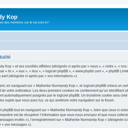
dy Kop
es des membres sur le net sont ici !
ialité
y Kop » et ses sociétés affiliées (désignés ci-après par « nous », « notre », « no
r « ils », « eux », « leur », « logiciel phpBB », « www.phpbb.com », « phpBB Limite
e part (désignée ci-après par « vos informations »).
t, en naviguant sur « Malherbe Normandy Kop », le logiciel phpBB créera un certai
 de votre ordinateur. Les deux premiers cookies ne contiennent qu’un identifiant util
 sont automatiquement assignés par le logiciel phpBB. Un troisième cookie sera cré
les sujets que vous avez lus, ce qui améliore votre navigation sur le forum.
l phpBB tout en naviguant sur « Malherbe Normandy Kop », bien que ceux-ci soient
nière est de récupérer l’information que vous nous envoyez et que nous collectons. 
« messages invités »), l’enregistrement sur « Malherbe Normandy Kop » (désignée i
ar « vos messages »).