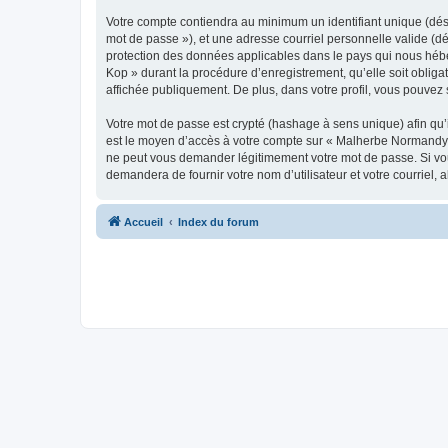
Votre compte contiendra au minimum un identifiant unique (dési
mot de passe »), et une adresse courriel personnelle valide (d
protection des données applicables dans le pays qui nous hébe
Kop » durant la procédure d’enregistrement, qu’elle soit oblig
affichée publiquement. De plus, dans votre profil, vous pouvez 
Votre mot de passe est crypté (hashage à sens unique) afin qu’i
est le moyen d’accès à votre compte sur « Malherbe Normandy
ne peut vous demander légitimement votre mot de passe. Si vous
demandera de fournir votre nom d’utilisateur et votre courriel
Accueil
Index du forum