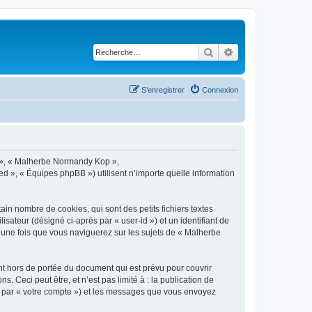
Rechercher
Recherche avancé
S’enregistrer
Connexion
s », « Malherbe Normandy Kop »,
d », « Équipes phpBB ») utilisent n’importe quelle information
n nombre de cookies, qui sont des petits fichiers textes
isateur (désigné ci-après par « user-id ») et un identifiant de
é une fois que vous naviguerez sur les sujets de « Malherbe
 hors de portée du document qui est prévu pour couvrir
Ceci peut être, et n’est pas limité à : la publication de
ci par « votre compte ») et les messages que vous envoyez