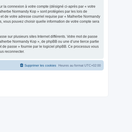
ur la connexion à votre compte (désigné ci-après par « votre
 Malherbe Normandy Kop » sont protégées par les lois de
e et de votre adresse courriel requise par « Malherbe Normandy
s, vous pouvez choisir quelle information de votre compte sera
se sur plusieurs sites Internet différents. Votre mot de passe
alherbe Normandy Kop », de phpBB ou une d’une tierce partie
ot de passe » fournie par le logiciel phpBB. Ce processus vous
ous reconnecter.
Supprimer les cookies
Heures au format
UTC+02:00