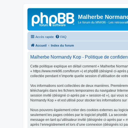
Malherbe Norman
Le forum du MNK96 - Les retrouvaill
Accès rapide
FAQ
Accueil
Index du forum
Malherbe Normandy Kop - Politique de confident
Cette politique explique en détail comment « Malherbe Normand
« https://www.mnk96.com/forum ») et phpBB (désigné ci-après pa
collectée pendant n’importe quelle session d’utilisation de votr
Vos informations sont collectées de deux manières. Premièremen
téléchargés dans les fichiers temporaires du navigateur Internet
session invité (désigné ci-après par « session-id »), qui vous
Normandy Kop » et est utilisé pour stocker les informations sur 
Nous pouvons également créer des cookies externes au logicie
seulement les pages créées par le logiciel phpBB. La seconde ma
message en tant qu’utilisateur invité (désignée ci-après par 
après l’enregistrement et lors d’une connexion (désignés ici p