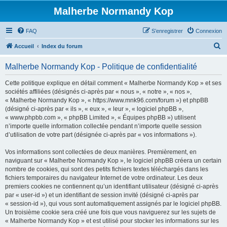
Malherbe Normandy Kop
FAQ
S’enregistrer
Connexion
R
Accueil
Index du forum
e
Malherbe Normandy Kop - Politique de confidentialité
c
h
Cette politique explique en détail comment « Malherbe Normandy Kop » et ses
sociétés affiliées (désignés ci-après par « nous », « notre », « nos »,
e
« Malherbe Normandy Kop », « https://www.mnk96.com/forum ») et phpBB
r
(désigné ci-après par « ils », « eux », « leur », « logiciel phpBB »,
« www.phpbb.com », « phpBB Limited », « Équipes phpBB ») utilisent
c
n’importe quelle information collectée pendant n’importe quelle session
h
d’utilisation de votre part (désignée ci-après par « vos informations »).
e
Vos informations sont collectées de deux manières. Premièrement, en
r
naviguant sur « Malherbe Normandy Kop », le logiciel phpBB créera un certain
nombre de cookies, qui sont des petits fichiers textes téléchargés dans les
fichiers temporaires du navigateur Internet de votre ordinateur. Les deux
premiers cookies ne contiennent qu’un identifiant utilisateur (désigné ci-après
par « user-id ») et un identifiant de session invité (désigné ci-après par
« session-id »), qui vous sont automatiquement assignés par le logiciel phpBB.
Un troisième cookie sera créé une fois que vous naviguerez sur les sujets de
« Malherbe Normandy Kop » et est utilisé pour stocker les informations sur les