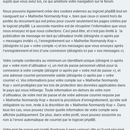
sujets que vous avez lus, ce qui améliore votre navigation sur le forum.
Nous pouvons également créer des cookies externes au logiciel phpBB tout en
naviguant sur « Malherbe Normandy Kop », bien que ceux-ci soient hors de
portée du document qui est prévu pour couvrir seulement les pages créées par
le logiciel phpBB. La seconde manière est de récupérer l’information que vous
nous envoyez et que nous collectons. Ceci peut être, et n’est pas limité à : la
publication de message en tant qu’utilisateur invité (désignée ci-après par
« messages invités »), l’enregistrement sur « Malherbe Normandy Kop »
(désignée ici par « votre compte ») et les messages que vous envoyez après
l’enregistrement et lors d’une connexion (désignés ici par « vos messages »).
Votre compte contiendra au minimum un identifiant unique (désigné ci-après
par « votre nom d’utilisateur »), un mot de passe personnel utilisé pour la
connexion à votre compte (désigné ci-après par « votre mot de passe »), et
une adresse courriel personnelle valide (désignée ci-après par « votre
courriel »). Vos informations pour votre compte sur « Malherbe Normandy
Kop » sont protégées par les lois de protection des données applicables dans
le pays qui nous héberge. Toute information en-dehors de votre nom
d’utilisateur, de votre mot de passe et de votre adresse courriel requise par
« Malherbe Normandy Kop » durant la procédure d’enregistrement, qu’elle soit
obligatoire ou non, reste à la discrétion de « Malherbe Normandy Kop ». Dans
tous les cas, vous pouvez choisir quelle information de votre compte sera
affichée publiquement. De plus, dans votre profil, vous pouvez souscrire ou
non à l’envoi automatique de courriel par le logiciel phpBB.
Votre mot de passe est crypté (hashage à sens unique) afin qu’il soit sécurisé.