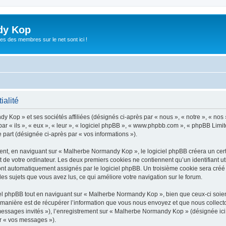
dy Kop
es des membres sur le net sont ici !
ialité
y Kop » et ses sociétés affiliées (désignés ci-après par « nous », « notre », « no
r « ils », « eux », « leur », « logiciel phpBB », « www.phpbb.com », « phpBB Limite
e part (désignée ci-après par « vos informations »).
t, en naviguant sur « Malherbe Normandy Kop », le logiciel phpBB créera un certai
 de votre ordinateur. Les deux premiers cookies ne contiennent qu’un identifiant util
 sont automatiquement assignés par le logiciel phpBB. Un troisième cookie sera cré
les sujets que vous avez lus, ce qui améliore votre navigation sur le forum.
l phpBB tout en naviguant sur « Malherbe Normandy Kop », bien que ceux-ci soient
nière est de récupérer l’information que vous nous envoyez et que nous collectons. 
« messages invités »), l’enregistrement sur « Malherbe Normandy Kop » (désignée i
ar « vos messages »).