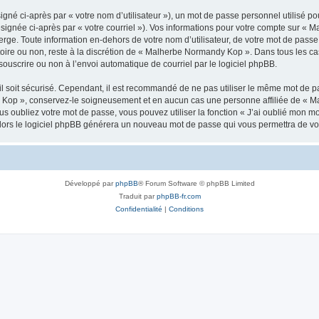
gné ci-après par « votre nom d’utilisateur »), un mot de passe personnel utilisé po
ésignée ci-après par « votre courriel »). Vos informations pour votre compte sur «
rge. Toute information en-dehors de votre nom d’utilisateur, de votre mot de pass
atoire ou non, reste à la discrétion de « Malherbe Normandy Kop ». Dans tous les ca
souscrire ou non à l’envoi automatique de courriel par le logiciel phpBB.
l soit sécurisé. Cependant, il est recommandé de ne pas utiliser le même mot de pas
 Kop », conservez-le soigneusement et en aucun cas une personne affiliée de « M
 oubliez votre mot de passe, vous pouvez utiliser la fonction « J’ai oublié mon m
, alors le logiciel phpBB générera un nouveau mot de passe qui vous permettra de v
Développé par
phpBB
® Forum Software © phpBB Limited
Traduit par
phpBB-fr.com
Confidentialité
|
Conditions