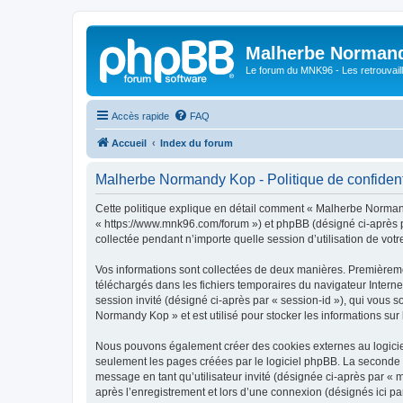
Malherbe Norman
Le forum du MNK96 - Les retrouvaill
Accès rapide
FAQ
Accueil
Index du forum
Malherbe Normandy Kop - Politique de confident
Cette politique explique en détail comment « Malherbe Normand
« https://www.mnk96.com/forum ») et phpBB (désigné ci-après pa
collectée pendant n’importe quelle session d’utilisation de votr
Vos informations sont collectées de deux manières. Premièremen
téléchargés dans les fichiers temporaires du navigateur Internet
session invité (désigné ci-après par « session-id »), qui vous
Normandy Kop » et est utilisé pour stocker les informations sur 
Nous pouvons également créer des cookies externes au logicie
seulement les pages créées par le logiciel phpBB. La seconde ma
message en tant qu’utilisateur invité (désignée ci-après par 
après l’enregistrement et lors d’une connexion (désignés ici p