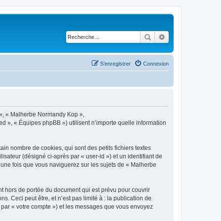
Rechercher
Recherche avancé
S’enregistrer
Connexion
s », « Malherbe Normandy Kop »,
d », « Équipes phpBB ») utilisent n’importe quelle information
n nombre de cookies, qui sont des petits fichiers textes
isateur (désigné ci-après par « user-id ») et un identifiant de
é une fois que vous naviguerez sur les sujets de « Malherbe
 hors de portée du document qui est prévu pour couvrir
Ceci peut être, et n’est pas limité à : la publication de
ci par « votre compte ») et les messages que vous envoyez