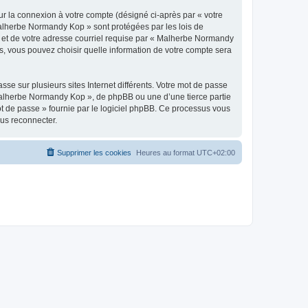
ur la connexion à votre compte (désigné ci-après par « votre
 Malherbe Normandy Kop » sont protégées par les lois de
e et de votre adresse courriel requise par « Malherbe Normandy
s, vous pouvez choisir quelle information de votre compte sera
se sur plusieurs sites Internet différents. Votre mot de passe
alherbe Normandy Kop », de phpBB ou une d’une tierce partie
ot de passe » fournie par le logiciel phpBB. Ce processus vous
ous reconnecter.
Supprimer les cookies
Heures au format
UTC+02:00