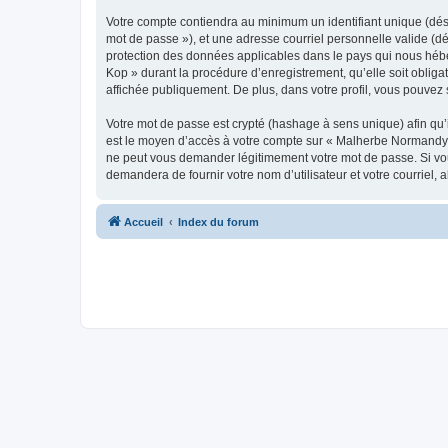
Votre compte contiendra au minimum un identifiant unique (dési
mot de passe »), et une adresse courriel personnelle valide (d
protection des données applicables dans le pays qui nous hébe
Kop » durant la procédure d’enregistrement, qu’elle soit oblig
affichée publiquement. De plus, dans votre profil, vous pouvez 
Votre mot de passe est crypté (hashage à sens unique) afin qu’i
est le moyen d’accès à votre compte sur « Malherbe Normandy
ne peut vous demander légitimement votre mot de passe. Si vous
demandera de fournir votre nom d’utilisateur et votre courriel
Accueil
Index du forum