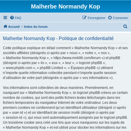
Malherbe Normandy Kop
FAQ
S’enregistrer
Connexion
R
Accueil
Index du forum
e
Malherbe Normandy Kop - Politique de confidentialité
c
h
Cette politique explique en détail comment « Malherbe Normandy Kop » et ses
sociétés affiliées (désignés ci-après par « nous », « notre », « nos »,
e
« Malherbe Normandy Kop », « https://www.mnk96.com/forum ») et phpBB
r
(désigné ci-après par « ils », « eux », « leur », « logiciel phpBB »,
« www.phpbb.com », « phpBB Limited », « Équipes phpBB ») utilisent
c
n’importe quelle information collectée pendant n’importe quelle session
h
d’utilisation de votre part (désignée ci-après par « vos informations »).
e
Vos informations sont collectées de deux manières. Premièrement, en
r
naviguant sur « Malherbe Normandy Kop », le logiciel phpBB créera un certain
nombre de cookies, qui sont des petits fichiers textes téléchargés dans les
fichiers temporaires du navigateur Internet de votre ordinateur. Les deux
premiers cookies ne contiennent qu’un identifiant utilisateur (désigné ci-après
par « user-id ») et un identifiant de session invité (désigné ci-après par
« session-id »), qui vous sont automatiquement assignés par le logiciel phpBB.
Un troisième cookie sera créé une fois que vous naviguerez sur les sujets de
« Malherbe Normandy Kop » et est utilisé pour stocker les informations sur les