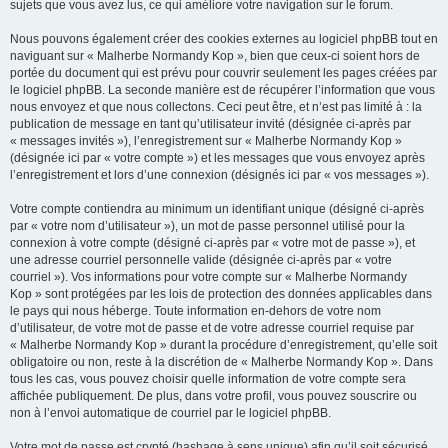
sujets que vous avez lus, ce qui améliore votre navigation sur le forum.
Nous pouvons également créer des cookies externes au logiciel phpBB tout en
naviguant sur « Malherbe Normandy Kop », bien que ceux-ci soient hors de
portée du document qui est prévu pour couvrir seulement les pages créées par
le logiciel phpBB. La seconde manière est de récupérer l’information que vous
nous envoyez et que nous collectons. Ceci peut être, et n’est pas limité à : la
publication de message en tant qu’utilisateur invité (désignée ci-après par
« messages invités »), l’enregistrement sur « Malherbe Normandy Kop »
(désignée ici par « votre compte ») et les messages que vous envoyez après
l’enregistrement et lors d’une connexion (désignés ici par « vos messages »).
Votre compte contiendra au minimum un identifiant unique (désigné ci-après
par « votre nom d’utilisateur »), un mot de passe personnel utilisé pour la
connexion à votre compte (désigné ci-après par « votre mot de passe »), et
une adresse courriel personnelle valide (désignée ci-après par « votre
courriel »). Vos informations pour votre compte sur « Malherbe Normandy
Kop » sont protégées par les lois de protection des données applicables dans
le pays qui nous héberge. Toute information en-dehors de votre nom
d’utilisateur, de votre mot de passe et de votre adresse courriel requise par
« Malherbe Normandy Kop » durant la procédure d’enregistrement, qu’elle soit
obligatoire ou non, reste à la discrétion de « Malherbe Normandy Kop ». Dans
tous les cas, vous pouvez choisir quelle information de votre compte sera
affichée publiquement. De plus, dans votre profil, vous pouvez souscrire ou
non à l’envoi automatique de courriel par le logiciel phpBB.
Votre mot de passe est crypté (hashage à sens unique) afin qu’il soit sécurisé.