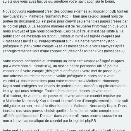
sujets que vous avez lus, ce qui améliore votre navigation sur le forum.
Nous pouvons également créer des cookies externes au logiciel phpBB tout en
naviguant sur « Malherbe Normandy Kop », bien que ceux-ci soient hors de
portée du document qui est prévu pour couvrir seulement les pages créées par
le logiciel phpBB. La seconde manière est de récupérer l’information que vous
nous envoyez et que nous collectons. Ceci peut être, et n’est pas limité à : la
publication de message en tant qu’utilisateur invité (désignée ci-après par
« messages invités »), l’enregistrement sur « Malherbe Normandy Kop »
(désignée ici par « votre compte ») et les messages que vous envoyez après
l’enregistrement et lors d’une connexion (désignés ici par « vos messages »).
Votre compte contiendra au minimum un identifiant unique (désigné ci-après
par « votre nom d’utilisateur »), un mot de passe personnel utilisé pour la
connexion à votre compte (désigné ci-après par « votre mot de passe »), et
une adresse courriel personnelle valide (désignée ci-après par « votre
courriel »). Vos informations pour votre compte sur « Malherbe Normandy
Kop » sont protégées par les lois de protection des données applicables dans
le pays qui nous héberge. Toute information en-dehors de votre nom
d’utilisateur, de votre mot de passe et de votre adresse courriel requise par
« Malherbe Normandy Kop » durant la procédure d’enregistrement, qu’elle soit
obligatoire ou non, reste à la discrétion de « Malherbe Normandy Kop ». Dans
tous les cas, vous pouvez choisir quelle information de votre compte sera
affichée publiquement. De plus, dans votre profil, vous pouvez souscrire ou
non à l’envoi automatique de courriel par le logiciel phpBB.
Votre mot de passe est crypté (hashage à sens unique) afin qu’il soit sécurisé.