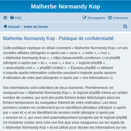
Malherbe Normandy Kop
FAQ
S’enregistrer
Connexion
R
Accueil
Index du forum
e
Malherbe Normandy Kop - Politique de confidentialité
c
h
Cette politique explique en détail comment « Malherbe Normandy Kop » et ses
sociétés affiliées (désignés ci-après par « nous », « notre », « nos »,
e
« Malherbe Normandy Kop », « https://www.mnk96.com/forum ») et phpBB
r
(désigné ci-après par « ils », « eux », « leur », « logiciel phpBB »,
« www.phpbb.com », « phpBB Limited », « Équipes phpBB ») utilisent
c
n’importe quelle information collectée pendant n’importe quelle session
h
d’utilisation de votre part (désignée ci-après par « vos informations »).
e
Vos informations sont collectées de deux manières. Premièrement, en
r
naviguant sur « Malherbe Normandy Kop », le logiciel phpBB créera un certain
nombre de cookies, qui sont des petits fichiers textes téléchargés dans les
fichiers temporaires du navigateur Internet de votre ordinateur. Les deux
premiers cookies ne contiennent qu’un identifiant utilisateur (désigné ci-après
par « user-id ») et un identifiant de session invité (désigné ci-après par
« session-id »), qui vous sont automatiquement assignés par le logiciel phpBB.
Un troisième cookie sera créé une fois que vous naviguerez sur les sujets de
« Malherbe Normandy Kop » et est utilisé pour stocker les informations sur les