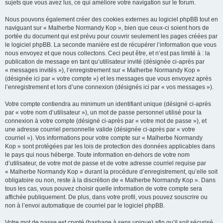
sujets que vous avez lus, ce qui améliore votre navigation sur le forum.
Nous pouvons également créer des cookies externes au logiciel phpBB tout en
naviguant sur « Malherbe Normandy Kop », bien que ceux-ci soient hors de
portée du document qui est prévu pour couvrir seulement les pages créées par
le logiciel phpBB. La seconde manière est de récupérer l’information que vous
nous envoyez et que nous collectons. Ceci peut être, et n’est pas limité à : la
publication de message en tant qu’utilisateur invité (désignée ci-après par
« messages invités »), l’enregistrement sur « Malherbe Normandy Kop »
(désignée ici par « votre compte ») et les messages que vous envoyez après
l’enregistrement et lors d’une connexion (désignés ici par « vos messages »).
Votre compte contiendra au minimum un identifiant unique (désigné ci-après
par « votre nom d’utilisateur »), un mot de passe personnel utilisé pour la
connexion à votre compte (désigné ci-après par « votre mot de passe »), et
une adresse courriel personnelle valide (désignée ci-après par « votre
courriel »). Vos informations pour votre compte sur « Malherbe Normandy
Kop » sont protégées par les lois de protection des données applicables dans
le pays qui nous héberge. Toute information en-dehors de votre nom
d’utilisateur, de votre mot de passe et de votre adresse courriel requise par
« Malherbe Normandy Kop » durant la procédure d’enregistrement, qu’elle soit
obligatoire ou non, reste à la discrétion de « Malherbe Normandy Kop ». Dans
tous les cas, vous pouvez choisir quelle information de votre compte sera
affichée publiquement. De plus, dans votre profil, vous pouvez souscrire ou
non à l’envoi automatique de courriel par le logiciel phpBB.
Votre mot de passe est crypté (hashage à sens unique) afin qu’il soit sécurisé.