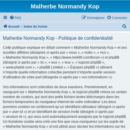
Malherbe Normandy Kop
FAQ
S’enregistrer
Connexion
R
Accueil
Index du forum
e
Malherbe Normandy Kop - Politique de confidentialité
c
h
Cette politique explique en détail comment « Malherbe Normandy Kop » et ses
sociétés affiliées (désignés ci-après par « nous », « notre », « nos »,
e
« Malherbe Normandy Kop », « https://www.mnk96.com/forum ») et phpBB
r
(désigné ci-après par « ils », « eux », « leur », « logiciel phpBB »,
« www.phpbb.com », « phpBB Limited », « Équipes phpBB ») utilisent
c
n’importe quelle information collectée pendant n’importe quelle session
h
d’utilisation de votre part (désignée ci-après par « vos informations »).
e
Vos informations sont collectées de deux manières. Premièrement, en
r
naviguant sur « Malherbe Normandy Kop », le logiciel phpBB créera un certain
nombre de cookies, qui sont des petits fichiers textes téléchargés dans les
fichiers temporaires du navigateur Internet de votre ordinateur. Les deux
premiers cookies ne contiennent qu’un identifiant utilisateur (désigné ci-après
par « user-id ») et un identifiant de session invité (désigné ci-après par
« session-id »), qui vous sont automatiquement assignés par le logiciel phpBB.
Un troisième cookie sera créé une fois que vous naviguerez sur les sujets de
« Malherbe Normandy Kop » et est utilisé pour stocker les informations sur les