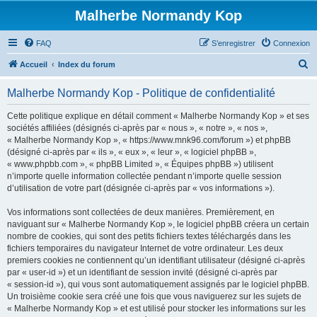
Malherbe Normandy Kop
FAQ
S’enregistrer
Connexion
R
Accueil
Index du forum
e
Malherbe Normandy Kop - Politique de confidentialité
c
h
Cette politique explique en détail comment « Malherbe Normandy Kop » et ses
sociétés affiliées (désignés ci-après par « nous », « notre », « nos »,
e
« Malherbe Normandy Kop », « https://www.mnk96.com/forum ») et phpBB
r
(désigné ci-après par « ils », « eux », « leur », « logiciel phpBB »,
« www.phpbb.com », « phpBB Limited », « Équipes phpBB ») utilisent
c
n’importe quelle information collectée pendant n’importe quelle session
h
d’utilisation de votre part (désignée ci-après par « vos informations »).
e
Vos informations sont collectées de deux manières. Premièrement, en
r
naviguant sur « Malherbe Normandy Kop », le logiciel phpBB créera un certain
nombre de cookies, qui sont des petits fichiers textes téléchargés dans les
fichiers temporaires du navigateur Internet de votre ordinateur. Les deux
premiers cookies ne contiennent qu’un identifiant utilisateur (désigné ci-après
par « user-id ») et un identifiant de session invité (désigné ci-après par
« session-id »), qui vous sont automatiquement assignés par le logiciel phpBB.
Un troisième cookie sera créé une fois que vous naviguerez sur les sujets de
« Malherbe Normandy Kop » et est utilisé pour stocker les informations sur les