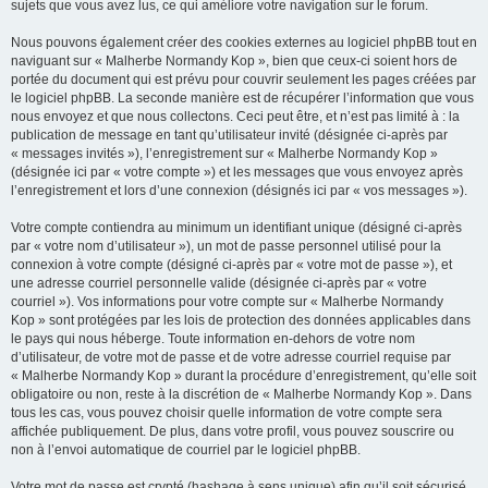
sujets que vous avez lus, ce qui améliore votre navigation sur le forum.
Nous pouvons également créer des cookies externes au logiciel phpBB tout en
naviguant sur « Malherbe Normandy Kop », bien que ceux-ci soient hors de
portée du document qui est prévu pour couvrir seulement les pages créées par
le logiciel phpBB. La seconde manière est de récupérer l’information que vous
nous envoyez et que nous collectons. Ceci peut être, et n’est pas limité à : la
publication de message en tant qu’utilisateur invité (désignée ci-après par
« messages invités »), l’enregistrement sur « Malherbe Normandy Kop »
(désignée ici par « votre compte ») et les messages que vous envoyez après
l’enregistrement et lors d’une connexion (désignés ici par « vos messages »).
Votre compte contiendra au minimum un identifiant unique (désigné ci-après
par « votre nom d’utilisateur »), un mot de passe personnel utilisé pour la
connexion à votre compte (désigné ci-après par « votre mot de passe »), et
une adresse courriel personnelle valide (désignée ci-après par « votre
courriel »). Vos informations pour votre compte sur « Malherbe Normandy
Kop » sont protégées par les lois de protection des données applicables dans
le pays qui nous héberge. Toute information en-dehors de votre nom
d’utilisateur, de votre mot de passe et de votre adresse courriel requise par
« Malherbe Normandy Kop » durant la procédure d’enregistrement, qu’elle soit
obligatoire ou non, reste à la discrétion de « Malherbe Normandy Kop ». Dans
tous les cas, vous pouvez choisir quelle information de votre compte sera
affichée publiquement. De plus, dans votre profil, vous pouvez souscrire ou
non à l’envoi automatique de courriel par le logiciel phpBB.
Votre mot de passe est crypté (hashage à sens unique) afin qu’il soit sécurisé.