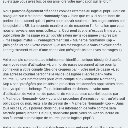
sujets que vous avez lus, ce qui améliore votre navigation sur le forum.
Nous pouvons également créer des cookies externes au logiciel phpBB tout en
naviguant sur « Malherbe Normandy Kop », bien que ceux-ci soient hors de
portée du document qui est prévu pour couvrir seulement les pages créées par
le logiciel phpBB. La seconde manière est de récupérer l’information que vous
nous envoyez et que nous collectons. Ceci peut être, et n’est pas limité à : la
publication de message en tant qu’utilisateur invité (désignée ci-après par
« messages invités »), l’enregistrement sur « Malherbe Normandy Kop »
(désignée ici par « votre compte ») et les messages que vous envoyez après
l’enregistrement et lors d’une connexion (désignés ici par « vos messages »).
Votre compte contiendra au minimum un identifiant unique (désigné ci-après
par « votre nom d’utilisateur »), un mot de passe personnel utilisé pour la
connexion à votre compte (désigné ci-après par « votre mot de passe »), et
une adresse courriel personnelle valide (désignée ci-après par « votre
courriel »). Vos informations pour votre compte sur « Malherbe Normandy
Kop » sont protégées par les lois de protection des données applicables dans
le pays qui nous héberge. Toute information en-dehors de votre nom
d’utilisateur, de votre mot de passe et de votre adresse courriel requise par
« Malherbe Normandy Kop » durant la procédure d’enregistrement, qu’elle soit
obligatoire ou non, reste à la discrétion de « Malherbe Normandy Kop ». Dans
tous les cas, vous pouvez choisir quelle information de votre compte sera
affichée publiquement. De plus, dans votre profil, vous pouvez souscrire ou
non à l’envoi automatique de courriel par le logiciel phpBB.
Votre mot de passe est crypté (hashage à sens unique) afin qu’il soit sécurisé.