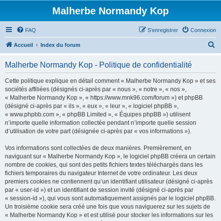
Malherbe Normandy Kop
FAQ
S’enregistrer
Connexion
R
Accueil
Index du forum
e
Malherbe Normandy Kop - Politique de confidentialité
c
h
Cette politique explique en détail comment « Malherbe Normandy Kop » et ses
sociétés affiliées (désignés ci-après par « nous », « notre », « nos »,
e
« Malherbe Normandy Kop », « https://www.mnk96.com/forum ») et phpBB
r
(désigné ci-après par « ils », « eux », « leur », « logiciel phpBB »,
« www.phpbb.com », « phpBB Limited », « Équipes phpBB ») utilisent
c
n’importe quelle information collectée pendant n’importe quelle session
h
d’utilisation de votre part (désignée ci-après par « vos informations »).
e
Vos informations sont collectées de deux manières. Premièrement, en
r
naviguant sur « Malherbe Normandy Kop », le logiciel phpBB créera un certain
nombre de cookies, qui sont des petits fichiers textes téléchargés dans les
fichiers temporaires du navigateur Internet de votre ordinateur. Les deux
premiers cookies ne contiennent qu’un identifiant utilisateur (désigné ci-après
par « user-id ») et un identifiant de session invité (désigné ci-après par
« session-id »), qui vous sont automatiquement assignés par le logiciel phpBB.
Un troisième cookie sera créé une fois que vous naviguerez sur les sujets de
« Malherbe Normandy Kop » et est utilisé pour stocker les informations sur les